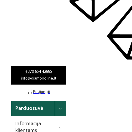
PDF katalogas
Laufwunder pėdų priežiūra
Kontaktai
Tinklaraštis
SPA linija
Mokymai
Tapkite partneriais
Dizaino/dekoravimo
priemonės
Elektros prietaisai
Higiena
Parduotuvė
+370 654 42885
Atributika
info@diamondline.lt
🛒 IŠPARDAVIMAS IKI -60%
Rinkiniai
Lakavimo bazės
Prisijungti
Top sluoksniai
Parduotuvė
Geliniai lakai
Informacija
Priauginimas
klientams