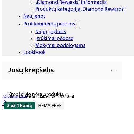
„Diamond Rewards“ informacija
Produktų kategorija „Diamond Rewards“
Naujienos
Probleminėms pėdoms
Nagų grybelis
Įtrūkimai pėdose
Mokymai podologams
Lookbook
Jūsų krepšelis
Krepšelyje nėra produktų.
⌂
Geliniai lakai
Gelinis lakas, NR. 385 10 ml
🔍
2 už 1 kainą
HEMA FREE