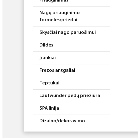
Priauginimas
Nagų priauginimo
formelės/priedai
Skysčiai nago paruošimui
Dildės
Įrankiai
Frezos antgaliai
Teptukai
Laufwunder pėdų priežiūra
SPA linija
Dizaino/dekoravimo
priemonės