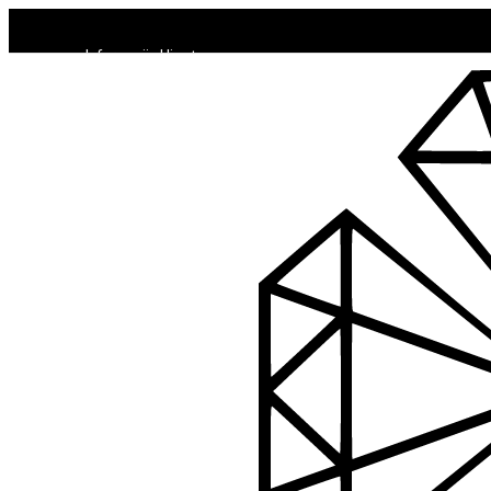
🛒 IŠPARDAVIMAS IKI -60%
Lakavimo bazės
Informacija klientams
Apie mus
Top sluoksniai
Komanda
Apmokėjimo būdai
Geliniai lakai
Pristatymas ir grąžinimas
Priauginimas
PDF katalogas
Kontaktai
Nagų priauginimo
Tinklaraštis
formelės/priedai
Mokymai
Tapkite partneriais
Skysčiai nago paruošimui
Dildės
Informacija klientams
Įrankiai
Apie mus
Frezos antgaliai
Komanda
Apmokėjimo būdai
Teptukai
Pristatymas ir grąžinimas