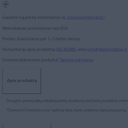
Gaukite šią prekę nemokamai su
„Diamond Rewards“
Nemokamas pristatymas nuo €50
Prekes išsiunčiame per 1-2 darbo dienas
Konsultacija apie produktą:
065442885
arba
info@diamondline.lt
Domina didmeninė prekyba?
Tapkite partneriu
Apie produktą
Daugelis gelinių lakų reikalauja kelių sluoksnių, kad būtų pasiektas int
“Diamond Cosmetics Line” geliniai lakai, kurie užtikrina stiprų pigment