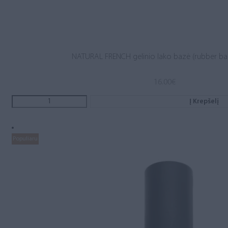
NATURAL FRENCH gelinio lako bazė (rubber ba
16.00
€
Į Krepšelį
Populiaru