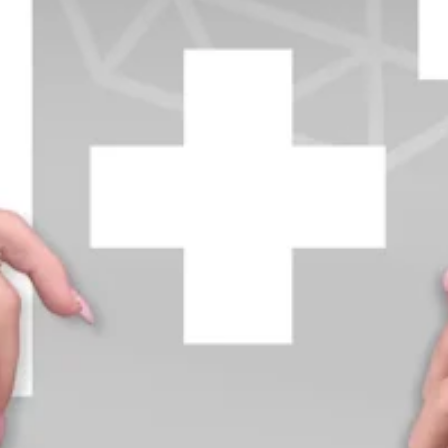
+370 654 42885
info@diamondline.lt
Prisijungti
Parduotuvė
Informacija
klientams