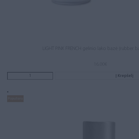
LIGHT PINK FRENCH gelinio lako bazė (rubber b
16.00
€
Į Krepšelį
Populiaru