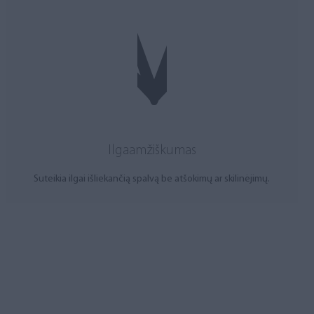
Ilgaamžiškumas
Suteikia ilgai išliekančią spalvą be atšokimų ar skilinėjimų.