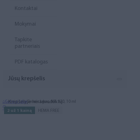
Kontaktai
Mokymai
Tapkite
partneriais
PDF katalogas
Jūsų krepšelis
Krepšelyje nėra produktų.
⌂
Geliniai lakai
Gelinis lakas, NR. 370, 10 ml
🔍
2 už 1 kainą
HEMA FREE