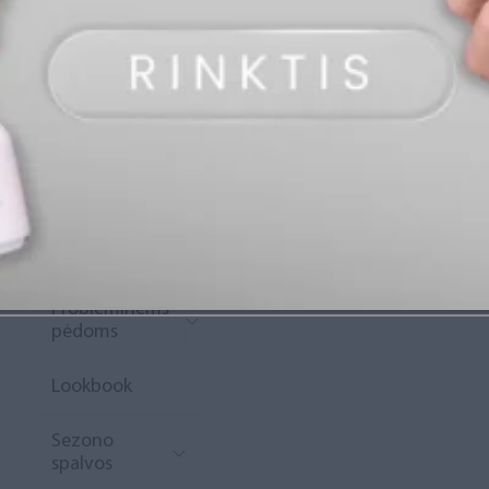
„Diamond
Rewards“
Naujoko
krepšelis
Išpardavimas
Naujienos
Probleminėms
pėdoms
Lookbook
Sezono
spalvos