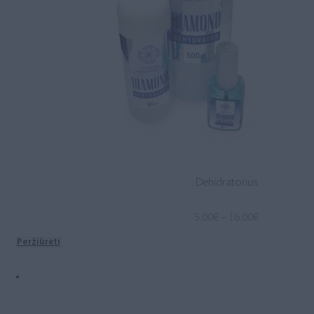
Dehidratorius
Price
5.00
€
–
16.00
€
range:
Peržiūrėti
5.00€
through
16.00€