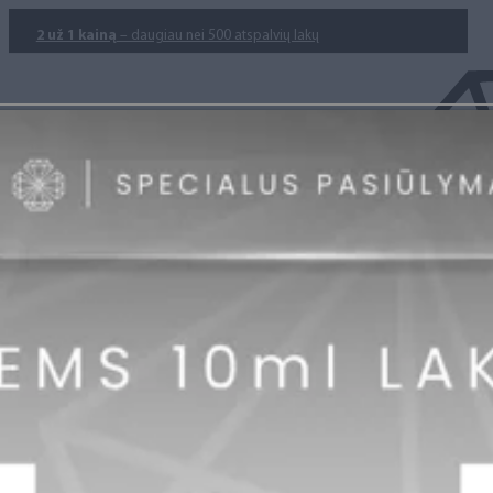
2 už 1 kainą
– daugiau nei 500 atspalvių lakų