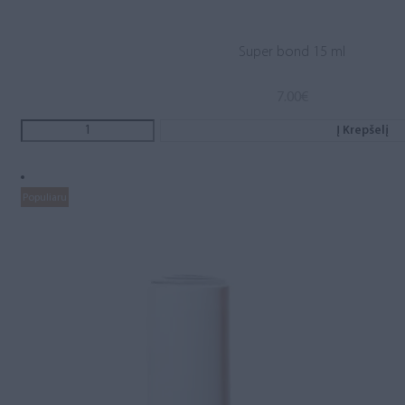
Super bond 15 ml
7.00
€
Į Krepšelį
Populiaru