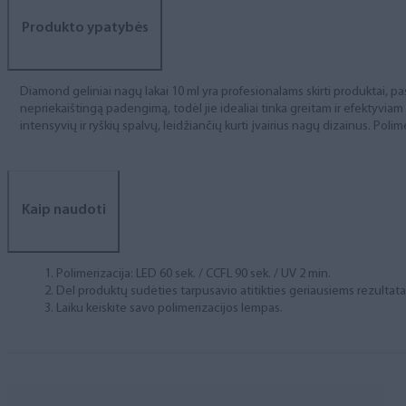
Produkto ypatybės
Diamond geliniai nagų lakai 10 ml yra profesionalams skirti produktai, pas
nepriekaištingą padengimą, todėl jie idealiai tinka greitam ir efektyviam
intensyvių ir ryškių spalvų, leidžiančių kurti įvairius nagų dizainus. Polim
Kaip naudoti
Polimerizacija: LED 60 sek. / CCFL 90 sek. / UV 2 min.
Dėl produktų sudėties tarpusavio atitikties geriausiems rezulta
Laiku keiskite savo polimerizacijos lempas.