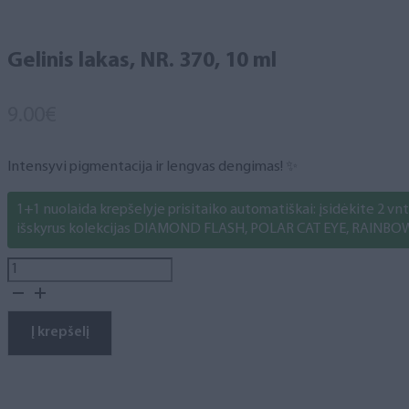
Gelinis lakas, NR. 370, 10 ml
9.00
€
Intensyvi pigmentacija ir lengvas dengimas! ✨
1+1 nuolaida krepšelyje prisitaiko automatiškai: įsidėkite 2 vnt. 
išskyrus kolekcijas DIAMOND FLASH, POLAR CAT EYE, RAINBO
produkto
kiekis:
Gelinis
lakas,
Į krepšelį
NR.
370,
10
ml