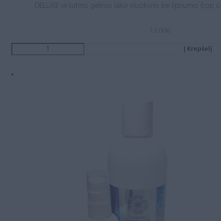
DELUXE viršutinis gelinio lako sluoksnis be lipnumo (top c
13.00
€
Į Krepšelį