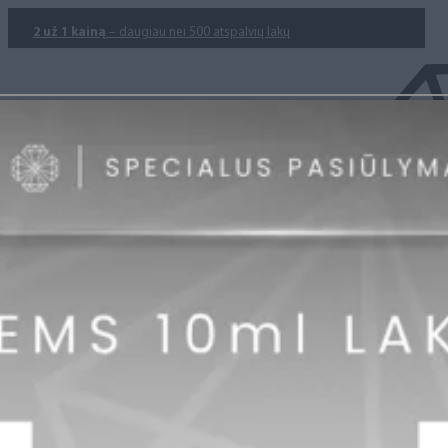
2 už 1 kainą
– daugiau nei 500 atspalvių lakų