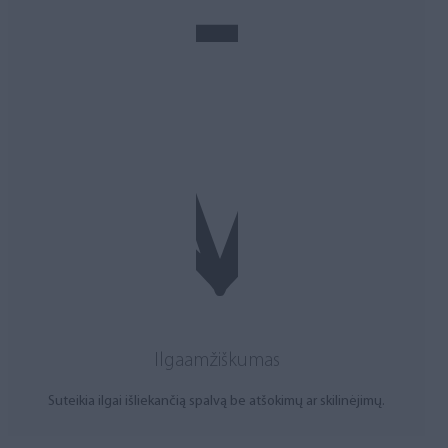
Ilgaamžiškumas
Suteikia ilgai išliekančią spalvą be atšokimų ar skilinėjimų.