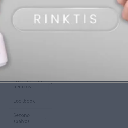
„Diamond
Rewards“
Naujoko
krepšelis
Išpardavimas
Naujienos
Probleminėms
pėdoms
Lookbook
Sezono
spalvos