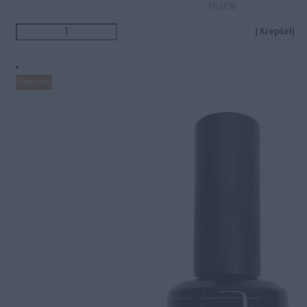
16.00
€
Į Krepšelį
Populiaru