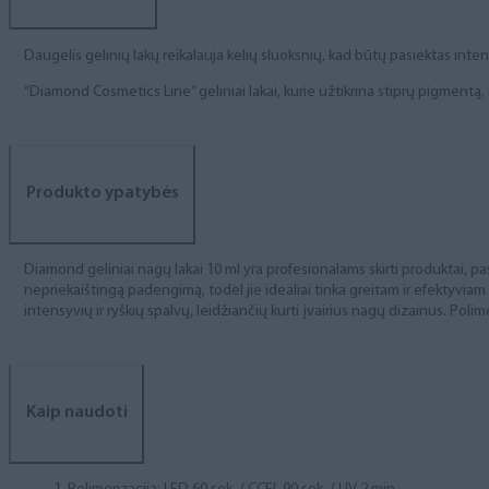
Daugelis gelinių lakų reikalauja kelių sluoksnių, kad būtų pasiektas int
“Diamond Cosmetics Line” geliniai lakai, kurie užtikrina stiprų pigment
Produkto ypatybės
Diamond geliniai nagų lakai 10 ml yra profesionalams skirti produktai, pas
nepriekaištingą padengimą, todėl jie idealiai tinka greitam ir efektyviam
intensyvių ir ryškių spalvų, leidžiančių kurti įvairius nagų dizainus. Polim
Kaip naudoti