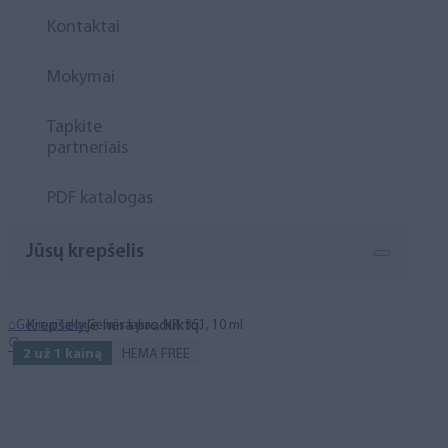
Kontaktai
Mokymai
Tapkite
partneriais
PDF katalogas
Jūsų krepšelis
Krepšelyje nėra produktų.
⌂
Geliniai lakai
Gelinis lakas, NR. 351, 10 ml
🔍
2 už 1 kainą
HEMA FREE