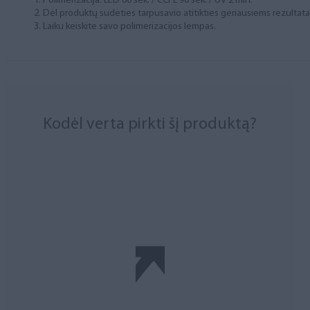
Polimerizacija: LED 60 sek. / CCFL 90 sek. / UV 2 min.
Dėl produktų sudėties tarpusavio atitikties geriausiems rezulta
Laiku keiskite savo polimerizacijos lempas.
Kodėl verta pirkti šį produktą?