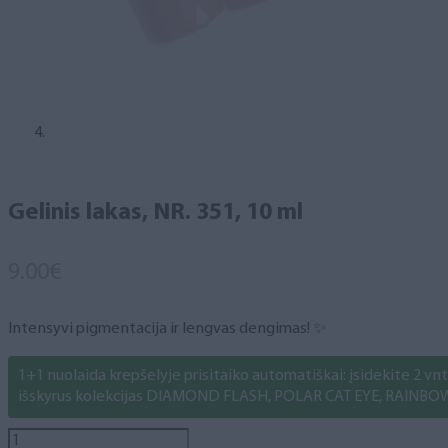
Gelinis lakas, NR. 351, 10 ml
9.00
€
Intensyvi pigmentacija ir lengvas dengimas! ✨
1+1 nuolaida krepšelyje prisitaiko automatiškai: įsidėkite 2 vnt. 
išskyrus kolekcijas DIAMOND FLASH, POLAR CAT EYE, RAINBO
produkto