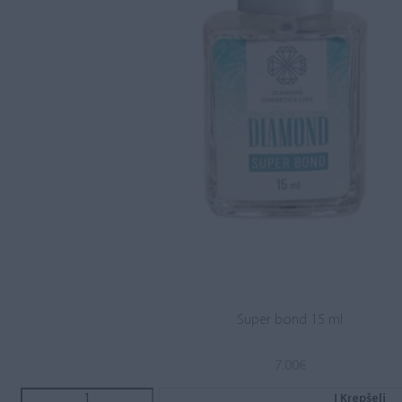
Super bond 15 ml
7.00
€
Į Krepšelį