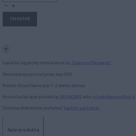
kiekis:
Gelinis
lakas,
Į krepšelį
NR.
351,
10
ml
Gaukite šią prekę nemokamai su
„Diamond Rewards“
Nemokamas pristatymas nuo €50
Prekes išsiunčiame per 1-2 darbo dienas
Konsultacija apie produktą:
065442885
arba
info@diamondline.lt
Domina didmeninė prekyba?
Tapkite partneriu
Apie produktą