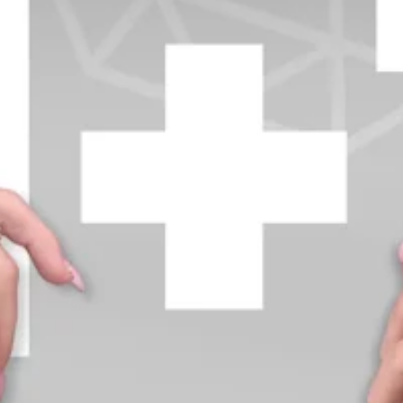
+370 654 42885
info@diamondline.lt
Prisijungti
Parduotuvė
Informacija
klientams