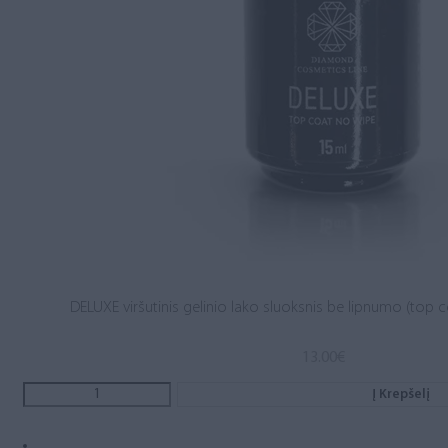
DELUXE viršutinis gelinio lako sluoksnis be lipnumo (top c
13.00
€
Į Krepšelį