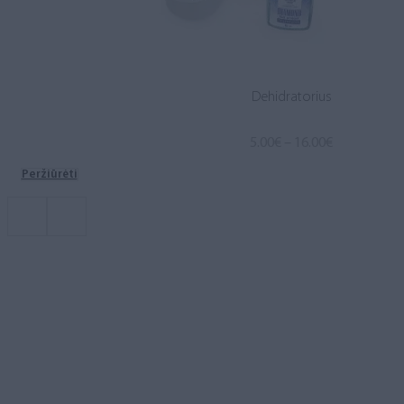
Dehidratorius
Price
5.00
€
–
16.00
€
range:
Peržiūrėti
5.00€
through
16.00€