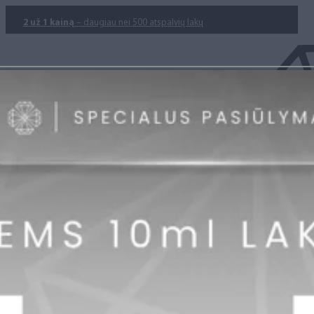
2 už 1 kainą
– daugiau nei 500 atspalvių lakų