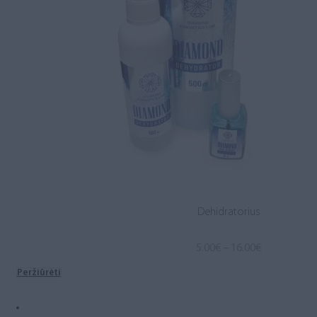
Dehidratorius
Price
5.00
€
–
16.00
€
range:
Peržiūrėti
5.00€
through
16.00€