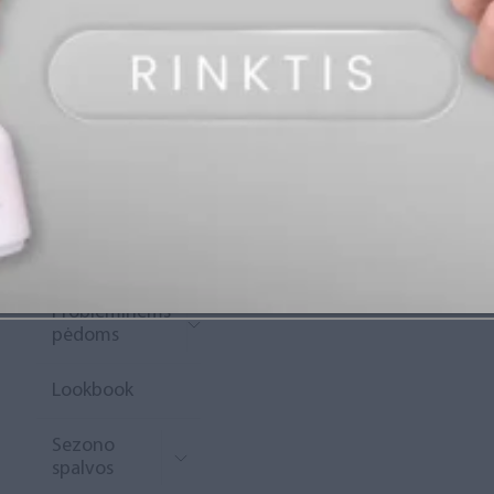
„Diamond
Rewards“
Naujoko
krepšelis
Išpardavimas
Naujienos
Probleminėms
pėdoms
Lookbook
Sezono
spalvos