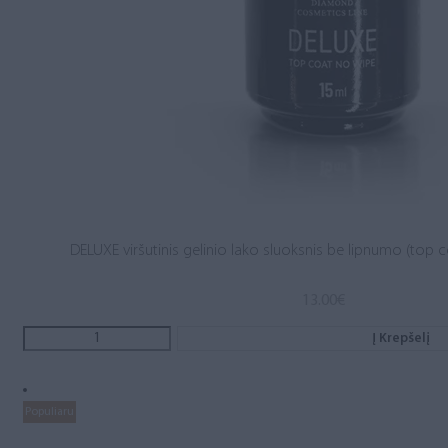
DELUXE viršutinis gelinio lako sluoksnis be lipnumo (top c
13.00
€
Į Krepšelį
Populiaru