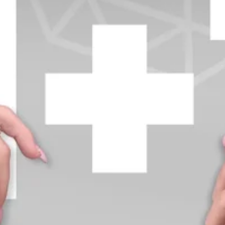
+370 654 42885
info@diamondline.lt
Prisijungti
Parduotuvė
Informacija
klientams