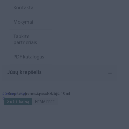
Kontaktai
Mokymai
Tapkite
partneriais
PDF katalogas
Jūsų krepšelis
Krepšelyje nėra produktų.
⌂
Geliniai lakai
Gelinis lakas, NR. 326, 10 ml
🔍
2 už 1 kainą
HEMA FREE