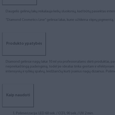
Daugelis gelinių lakų reikalauja kelių sluoksnių, kad būtų pasiektas int
“Diamond Cosmetics Line” geliniai lakai, kurie užtikrina stiprų pigment
Produkto ypatybės
Diamond geliniai nagų lakai 10 ml yra profesionalams skirti produktai, pas
nepriekaištingą padengimą, todėl jie idealiai tinka greitam ir efektyviam
intensyvių ir ryškių spalvų, leidžiančių kurti įvairius nagų dizainus. Polim
Kaip naudoti
Polimerizacija: LED 60 sek. / CCFL 90 sek. / UV 2 min.