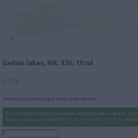
Gelinis lakas, NR. 326, 10 ml
9.00
€
Intensyvi pigmentacija ir lengvas dengimas! ✨
1+1 nuolaida krepšelyje prisitaiko automatiškai: įsidėkite 2 vnt. 
išskyrus kolekcijas DIAMOND FLASH, POLAR CAT EYE, RAINBO
produkto