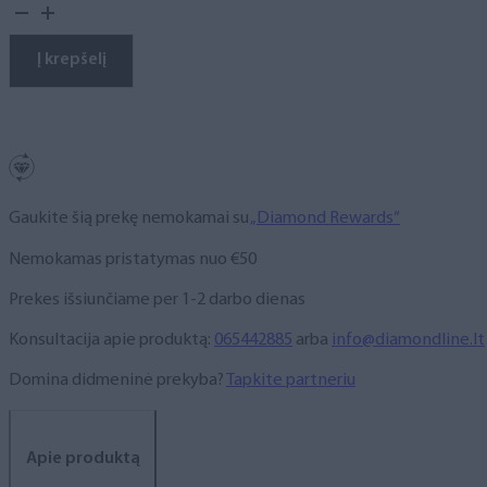
kiekis:
Gelinis
lakas,
Į krepšelį
NR.
326,
10
ml
Gaukite šią prekę nemokamai su
„Diamond Rewards“
Nemokamas pristatymas nuo €50
Prekes išsiunčiame per 1-2 darbo dienas
Konsultacija apie produktą:
065442885
arba
info@diamondline.lt
Domina didmeninė prekyba?
Tapkite partneriu
Apie produktą