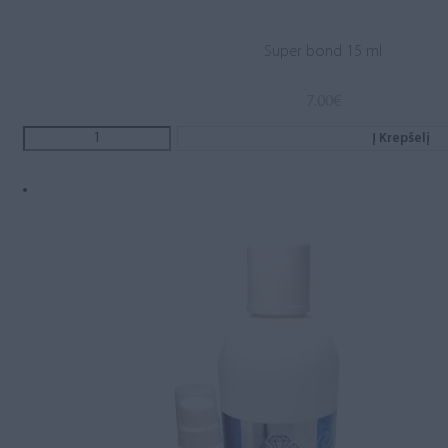
Super bond 15 ml
7.00
€
Į Krepšelį