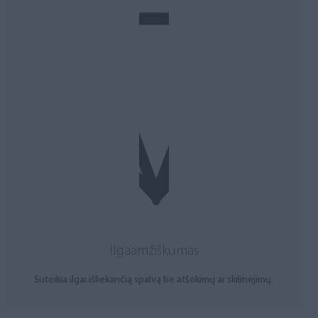
Ilgaamžiškumas
Suteikia ilgai išliekančią spalvą be atšokimų ar skilinėjimų.