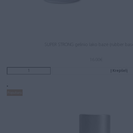
SUPER STRONG gelinio lako bazė (rubber base
16.00
€
Į Krepšelį
Populiaru