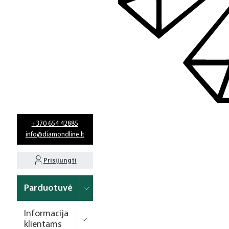
+370 654 42885
info@diamondline.lt
Prisijungti
Parduotuvė
Informacija
klientams