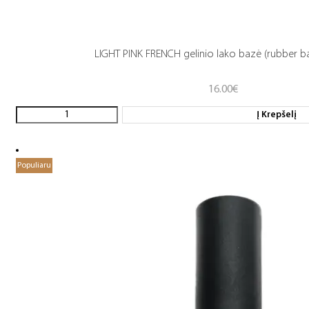
LIGHT PINK FRENCH gelinio lako bazė (rubber b
16.00
€
Į Krepšelį
Populiaru