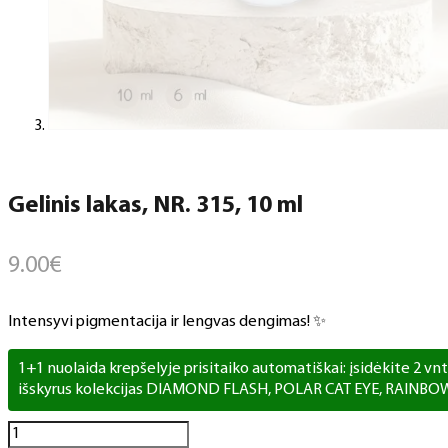
Gelinis lakas, NR. 315, 10 ml
9.00
€
Intensyvi pigmentacija ir lengvas dengimas! ✨
1+1 nuolaida krepšelyje prisitaiko automatiškai: įsidėkite 2 vnt. 
išskyrus kolekcijas DIAMOND FLASH, POLAR CAT EYE, RAINBO
produkto