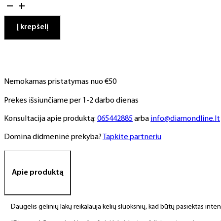
kiekis:
Gelinis
lakas,
Į krepšelį
NR.
315,
10
ml
Nemokamas pristatymas nuo €50
Prekes išsiunčiame per 1-2 darbo dienas
Konsultacija apie produktą:
065442885
arba
info@diamondline.lt
Domina didmeninė prekyba?
Tapkite partneriu
Apie produktą
Daugelis gelinių lakų reikalauja kelių sluoksnių, kad būtų pasiektas int