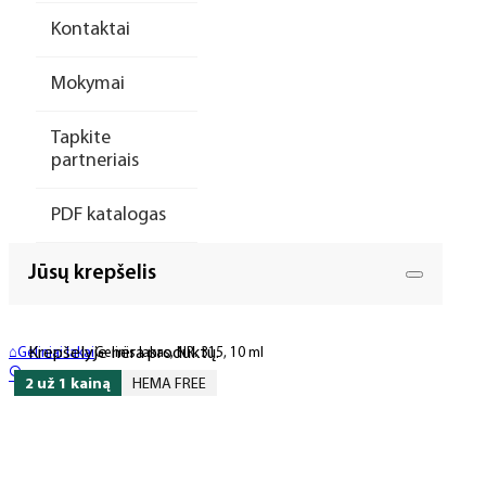
Kontaktai
Mokymai
Tapkite
partneriais
PDF katalogas
Jūsų krepšelis
Krepšelyje nėra produktų.
⌂
Geliniai lakai
Gelinis lakas, NR. 315, 10 ml
🔍
2 už 1 kainą
HEMA FREE