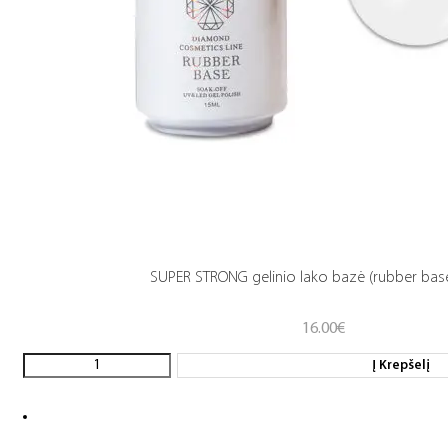
SUPER STRONG gelinio lako bazė (rubber base
16.00
€
Į Krepšelį