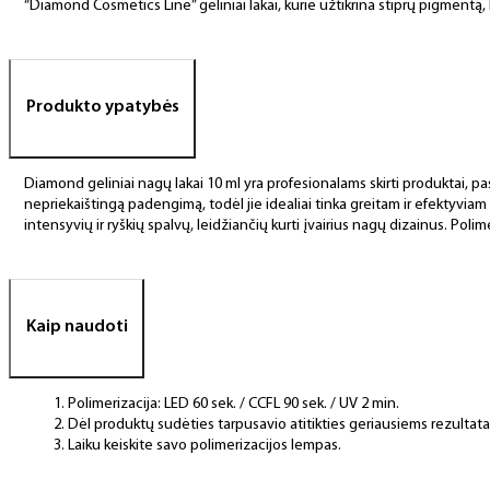
“Diamond Cosmetics Line” geliniai lakai, kurie užtikrina stiprų pigment
Produkto ypatybės
Diamond geliniai nagų lakai 10 ml yra profesionalams skirti produktai, pas
nepriekaištingą padengimą, todėl jie idealiai tinka greitam ir efektyviam
intensyvių ir ryškių spalvų, leidžiančių kurti įvairius nagų dizainus. Polim
Kaip naudoti
Polimerizacija: LED 60 sek. / CCFL 90 sek. / UV 2 min.
Dėl produktų sudėties tarpusavio atitikties geriausiems rezulta
Laiku keiskite savo polimerizacijos lempas.