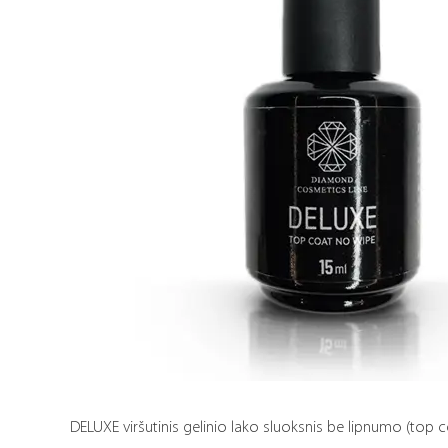
DELUXE viršutinis gelinio lako sluoksnis be lipnumo (top c