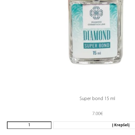
Super bond 15 ml
7.00
€
Į Krepšelį