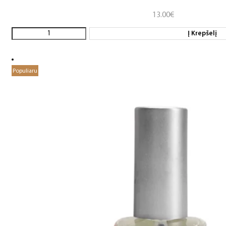
13.00
€
Į Krepšelį
Populiaru