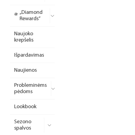
„Diamond
Rewards“
Naujoko
krepšelis
Išpardavimas
Naujienos
Probleminėms
pėdoms
Lookbook
Sezono
spalvos