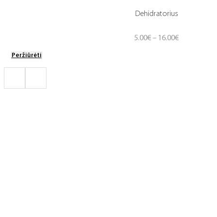
Dehidratorius
Price
5.00
€
–
16.00
€
range:
Peržiūrėti
5.00€
through
16.00€