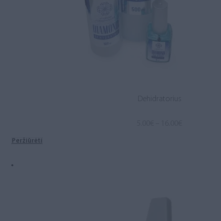
Dehidratorius
Price
5.00
€
–
16.00
€
range:
Peržiūrėti
5.00€
through
16.00€