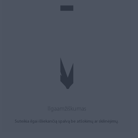
Ilgaamžiškumas
Suteikia ilgai išliekančią spalvą be atšokimų ar skilinėjimų.