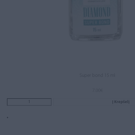
Super bond 15 ml
7.00
€
Į Krepšelį