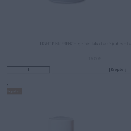
LIGHT PINK FRENCH gelinio lako bazė (rubber b
16.00
€
Į Krepšelį
Populiaru