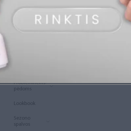
„Diamond
Rewards“
Naujoko
krepšelis
Išpardavimas
Naujienos
Probleminėms
pėdoms
Lookbook
Sezono
spalvos