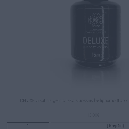
DELUXE viršutinis gelinio lako sluoksnis be lipnumo (top c
13.00
€
Į Krepšelį