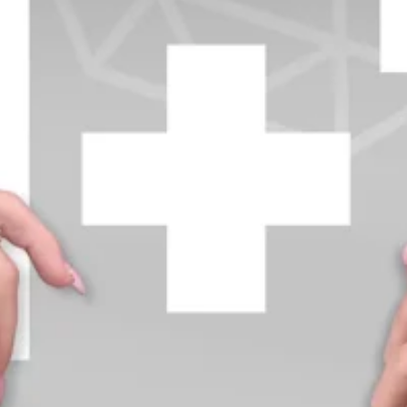
+370 654 42885
info@diamondline.lt
Prisijungti
Parduotuvė
Informacija
klientams