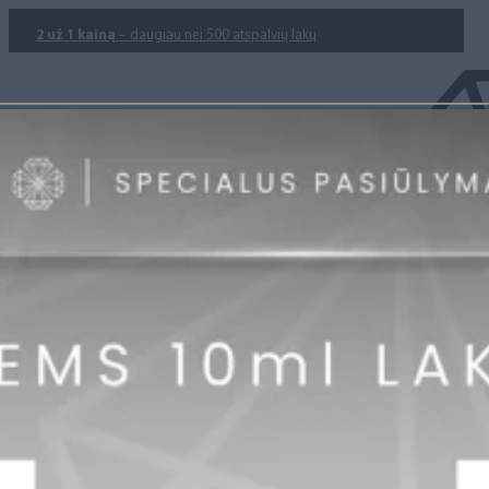
2 už 1 kainą
– daugiau nei 500 atspalvių lakų