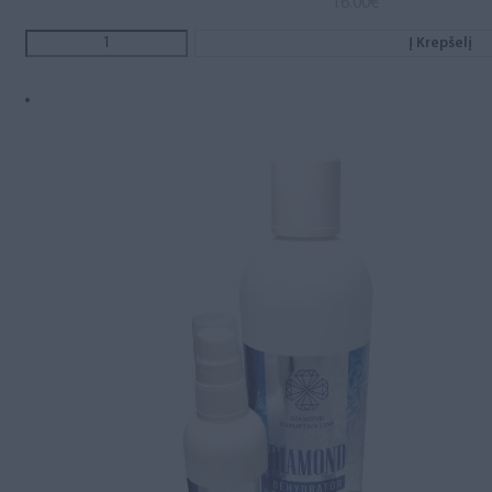
16.00
€
Į Krepšelį