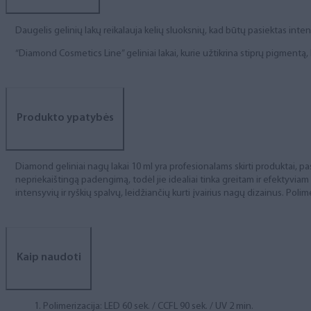
Daugelis gelinių lakų reikalauja kelių sluoksnių, kad būtų pasiektas int
“Diamond Cosmetics Line” geliniai lakai, kurie užtikrina stiprų pigment
Produkto ypatybės
Diamond geliniai nagų lakai 10 ml yra profesionalams skirti produktai, pas
nepriekaištingą padengimą, todėl jie idealiai tinka greitam ir efektyviam
intensyvių ir ryškių spalvų, leidžiančių kurti įvairius nagų dizainus. Polim
Kaip naudoti
Polimerizacija: LED 60 sek. / CCFL 90 sek. / UV 2 min.