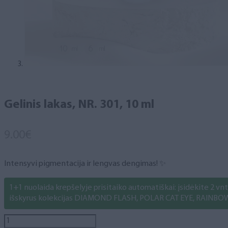
Gelinis lakas, NR. 301, 10 ml
9.00
€
Intensyvi pigmentacija ir lengvas dengimas! ✨
1+1 nuolaida krepšelyje prisitaiko automatiškai: įsidėkite 2 vnt. 
išskyrus kolekcijas DIAMOND FLASH, POLAR CAT EYE, RAINBO
produkto