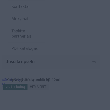
Kontaktai
Mokymai
Tapkite
partneriais
PDF katalogas
Jūsų krepšelis
Krepšelyje nėra produktų.
⌂
Geliniai lakai
Gelinis lakas, NR. 301, 10 ml
🔍
2 už 1 kainą
HEMA FREE