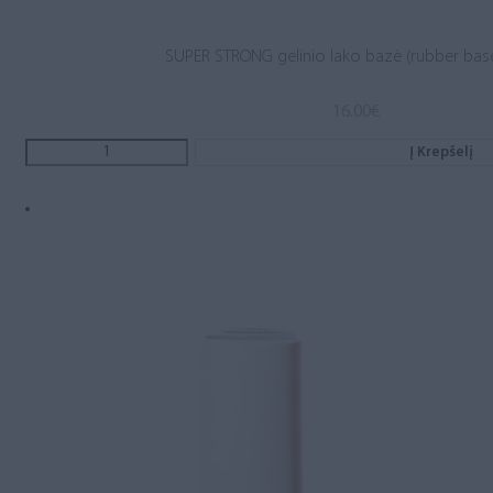
SUPER STRONG gelinio lako bazė (rubber base
16.00
€
Į Krepšelį