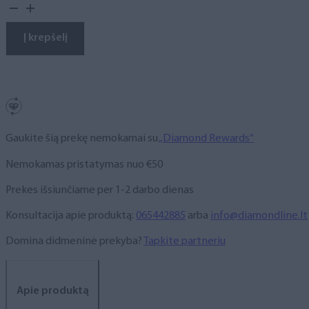
kiekis:
Gelinis
lakas,
Į krepšelį
NR.
301,
10
ml
Gaukite šią prekę nemokamai su
„Diamond Rewards“
Nemokamas pristatymas nuo €50
Prekes išsiunčiame per 1-2 darbo dienas
Konsultacija apie produktą:
065442885
arba
info@diamondline.lt
Domina didmeninė prekyba?
Tapkite partneriu
Apie produktą