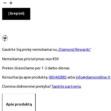
kiekis:
Gelinis
lakas,
Į krepšelį
NR.
256,
10
ml
Gaukite šią prekę nemokamai su
„Diamond Rewards“
Nemokamas pristatymas nuo €50
Prekes išsiunčiame per 1-2 darbo dienas
Konsultacija apie produktą:
065442885
arba
info@diamondline.lt
Domina didmeninė prekyba?
Tapkite partneriu
Apie produktą