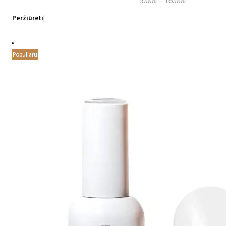
Price
5.00
€
–
16.00
€
range:
Peržiūrėti
5.00€
through
16.00€
Populiaru