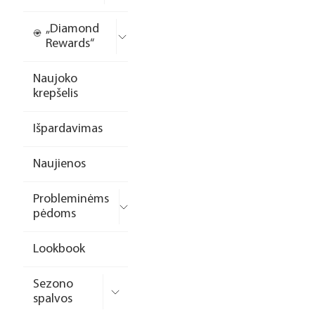
„Diamond
Rewards“
Naujoko
krepšelis
Išpardavimas
Naujienos
Probleminėms
pėdoms
Lookbook
Sezono
spalvos