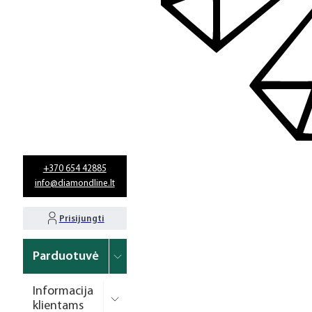
+370 654 42885
info@diamondline.lt
Prisijungti
Parduotuvė
Informacija
klientams