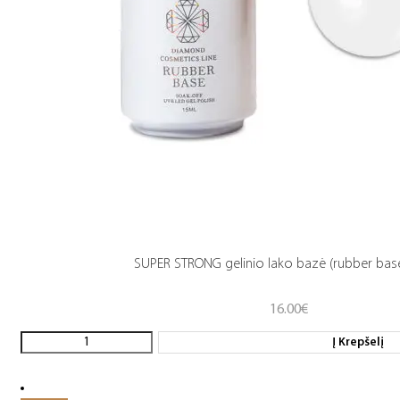
SUPER STRONG gelinio lako bazė (rubber base
16.00
€
Į Krepšelį