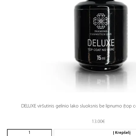
DELUXE viršutinis gelinio lako sluoksnis be lipnumo (top c
13.00
€
Į Krepšelį