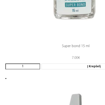
Super bond 15 ml
7.00
€
Į Krepšelį