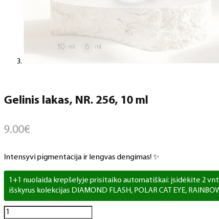
Gelinis lakas, NR. 256, 10 ml
9.00
€
Intensyvi pigmentacija ir lengvas dengimas! ✨
1+1 nuolaida krepšelyje prisitaiko automatiškai: įsidėkite 2 vnt. 
išskyrus kolekcijas DIAMOND FLASH, POLAR CAT EYE, RAINBO
produkto