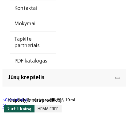
Kontaktai
Mokymai
Tapkite
partneriais
PDF katalogas
Jūsų krepšelis
Krepšelyje nėra produktų.
⌂
Geliniai lakai
Gelinis lakas, NR. 256, 10 ml
🔍
2 už 1 kainą
HEMA FREE