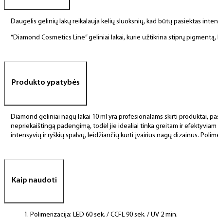
Daugelis gelinių lakų reikalauja kelių sluoksnių, kad būtų pasiektas int
“Diamond Cosmetics Line” geliniai lakai, kurie užtikrina stiprų pigment
Produkto ypatybės
Diamond geliniai nagų lakai 10 ml yra profesionalams skirti produktai, pas
nepriekaištingą padengimą, todėl jie idealiai tinka greitam ir efektyviam
intensyvių ir ryškių spalvų, leidžiančių kurti įvairius nagų dizainus. Polim
Kaip naudoti
Polimerizacija: LED 60 sek. / CCFL 90 sek. / UV 2 min.