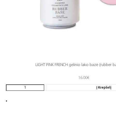
LIGHT PINK FRENCH gelinio lako bazė (rubber b
16.00
€
Į Krepšelį