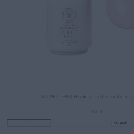
NATURAL FRENCH gelinio lako bazė (rubber ba
16.00
€
Į Krepšelį