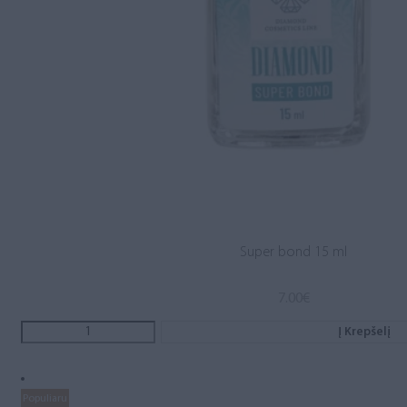
Super bond 15 ml
7.00
€
Į Krepšelį
Populiaru