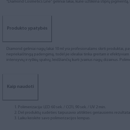
“Diamond Cosmetics Line” geliniai lakai, kurie užtikrina stiprų pigment
Produkto ypatybės
Diamond geliniai nagų lakai 10 ml yra profesionalams skirti produktai, pas
nepriekaištingą padengimą, todėl jie idealiai tinka greitam ir efektyviam
intensyvių ir ryškių spalvų, leidžiančių kurti įvairius nagų dizainus. Polim
Kaip naudoti
Polimerizacija: LED 60 sek. / CCFL 90 sek. / UV 2 min.
Dėl produktų sudėties tarpusavio atitikties geriausiems rezulta
Laiku keiskite savo polimerizacijos lempas.