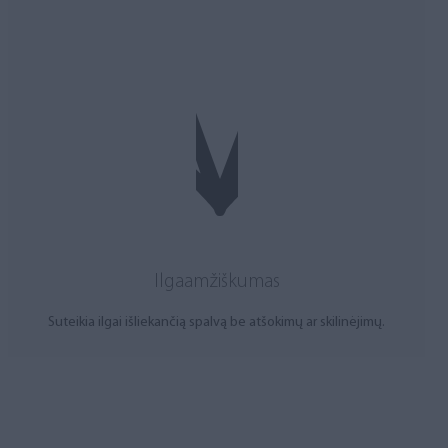
Ilgaamžiškumas
Suteikia ilgai išliekančią spalvą be atšokimų ar skilinėjimų.