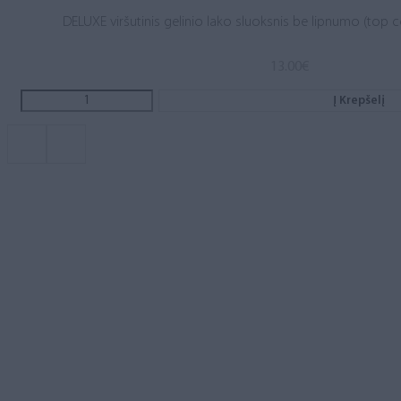
DELUXE viršutinis gelinio lako sluoksnis be lipnumo (top c
13.00
€
Į Krepšelį