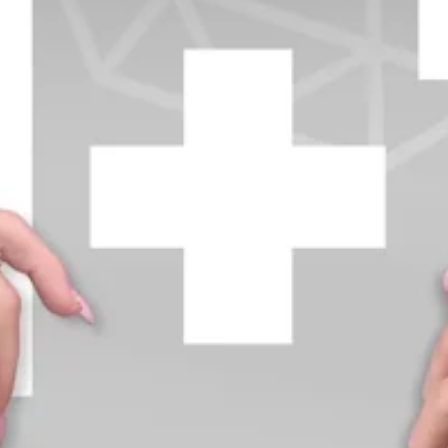
+370 654 42885
info@diamondline.lt
Prisijungti
Parduotuvė
Informacija
klientams