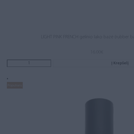
LIGHT PINK FRENCH gelinio lako bazė (rubber b
16.00
€
Į Krepšelį
Populiaru