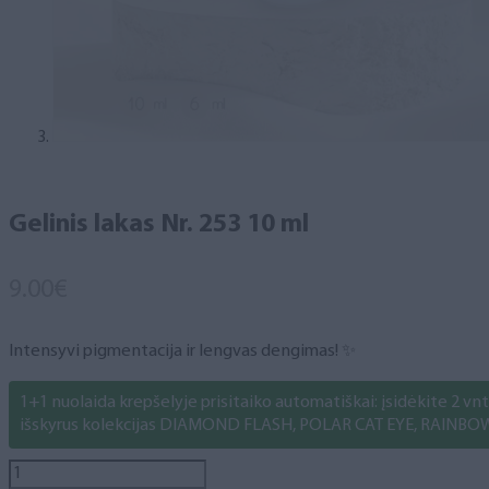
Gelinis lakas Nr. 253 10 ml
9.00
€
Intensyvi pigmentacija ir lengvas dengimas! ✨
1+1 nuolaida krepšelyje prisitaiko automatiškai: įsidėkite 2 vnt. 
išskyrus kolekcijas DIAMOND FLASH, POLAR CAT EYE, RAINBO
produkto