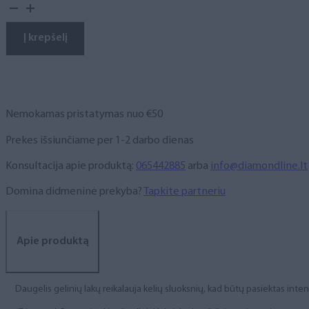
kiekis:
Gelinis
lakas
Į krepšelį
Nr.
253
10
ml
Nemokamas pristatymas nuo €50
Prekes išsiunčiame per 1-2 darbo dienas
Konsultacija apie produktą:
065442885
arba
info@diamondline.lt
Domina didmeninė prekyba?
Tapkite partneriu
Apie produktą
Daugelis gelinių lakų reikalauja kelių sluoksnių, kad būtų pasiektas int