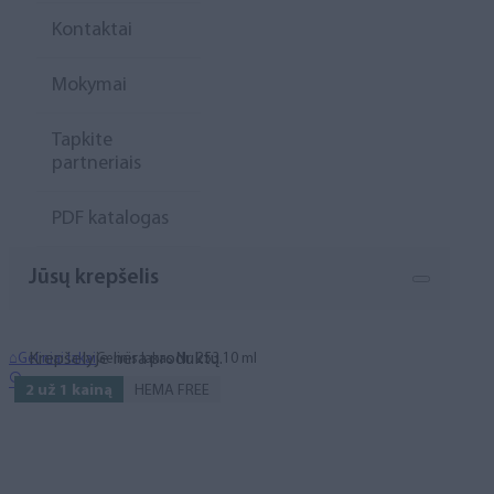
Kontaktai
Mokymai
Tapkite
partneriais
PDF katalogas
Jūsų krepšelis
Krepšelyje nėra produktų.
⌂
Geliniai lakai
Gelinis lakas Nr. 253 10 ml
🔍
2 už 1 kainą
HEMA FREE