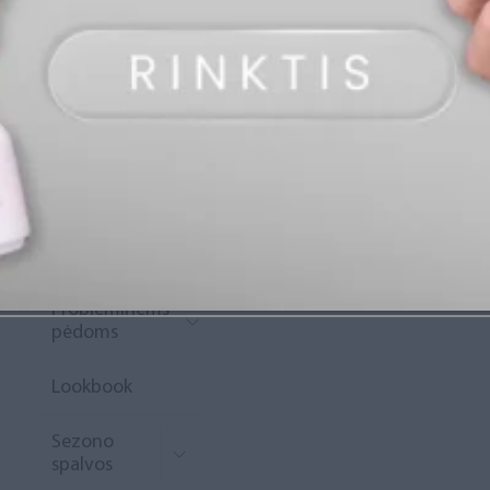
„Diamond
Rewards“
Naujoko
krepšelis
Išpardavimas
Naujienos
Probleminėms
pėdoms
Lookbook
Sezono
spalvos