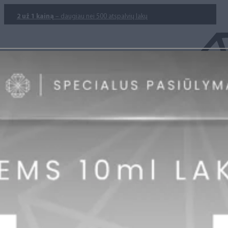
2 už 1 kainą
– daugiau nei 500 atspalvių lakų