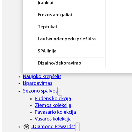
Įrankiai
Frezos antgaliai
Teptukai
Laufwunder pėdų priežiūra
SPA linija
Dizaino/dekoravimo
priemonės
Naujoko krepšelis
Elektros prietaisai
Išpardavimas
Sezono spalvos
Higiena
Rudens kolekcija
Žiemos kolekcija
Atributika
Pavasario kolekcija
Rinkiniai
Vasaros kolekcija
„Diamond Rewards“