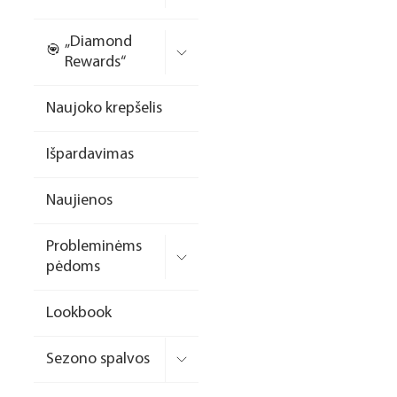
Nagų priauginimo
„Diamond
formelės/priedai
Rewards“
Skysčiai nago paruošimui
Naujoko krepšelis
Dildės
Išpardavimas
Įrankiai
Frezos antgaliai
Naujienos
Teptukai
Probleminėms
Laufwunder pėdų priežiūra
pėdoms
SPA linija
Lookbook
Dizaino/dekoravimo
priemonės
Sezono spalvos
Elektros prietaisai