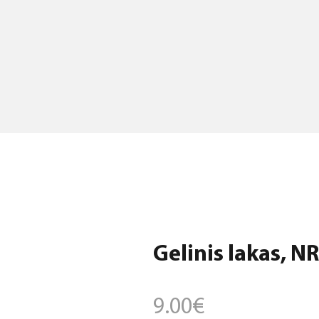
Gelinis lakas, NR
9.00
€