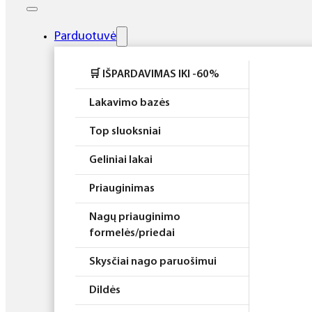
Elektros prietaisai
Higiena
Parduotuvė
Atributika
🛒 IŠPARDAVIMAS IKI -60%
Rinkiniai
Lakavimo bazės
Top sluoksniai
Geliniai lakai
Priauginimas
Nagų priauginimo
formelės/priedai
Skysčiai nago paruošimui
Dildės