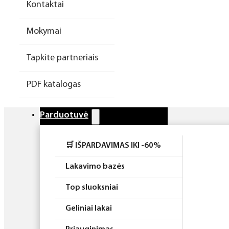
Kontaktai
Higiena
Mokymai
Atributika
Tapkite partneriais
Rinkiniai
PDF katalogas
Parduotuvė
🛒 IŠPARDAVIMAS IKI -60%
Lakavimo bazės
Top sluoksniai
Geliniai lakai