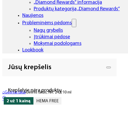
„Diamond Rewards“ informacija
Produktų kategorija „Diamond Rewards“
Naujienos
Probleminėms pėdoms
Nagų grybelis
Įtrūkimai pėdose
Mokymai podologams
Lookbook
Jūsų krepšelis
Krepšelyje nėra produktų.
⌂
Geliniai lakai
Gelinis lakas, NR. 242, 10 ml
🔍
2 už 1 kainą
HEMA FREE