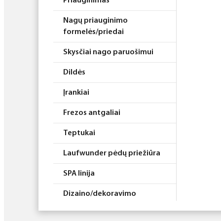
Priauginimas
Nagų priauginimo
formelės/priedai
Skysčiai nago paruošimui
Dildės
Įrankiai
Frezos antgaliai
Teptukai
Laufwunder pėdų priežiūra
SPA linija
Dizaino/dekoravimo
priemonės