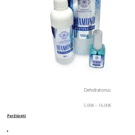
Dehidratorius
Price
5.00
€
–
16.00
€
range:
Peržiūrėti
5.00€
through
16.00€