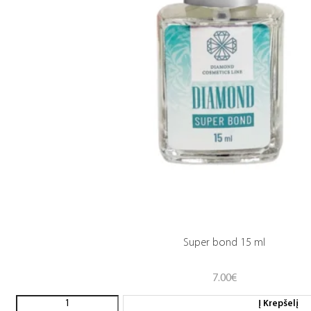
Super bond 15 ml
7.00
€
Į Krepšelį