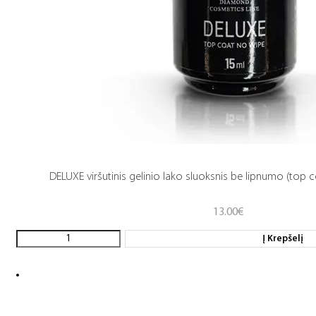
DELUXE viršutinis gelinio lako sluoksnis be lipnumo (top c
13.00
€
Į Krepšelį