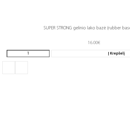
SUPER STRONG gelinio lako bazė (rubber base
16.00
€
Į Krepšelį