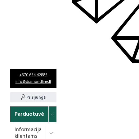
+370 654 42885
info@diamondline.lt
Prisijungti
Parduotuvė
Informacija
klientams