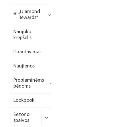
„Diamond
Rewards“
Naujoko
krepšelis
Išpardavimas
Naujienos
Probleminėms
pėdoms
Lookbook
Sezono
spalvos