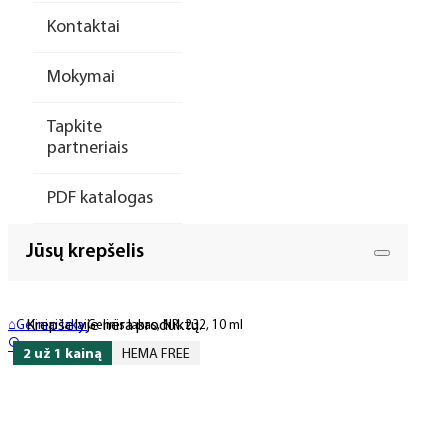
Kontaktai
Mokymai
Tapkite
partneriais
PDF katalogas
Jūsų krepšelis
Krepšelyje nėra produktų.
⌂
Geliniai lakai
Gelinis lakas, NR. 232, 10 ml
🔍
2 už 1 kainą
HEMA FREE