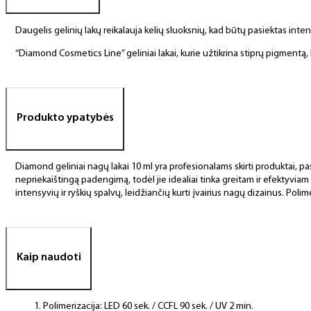
Daugelis gelinių lakų reikalauja kelių sluoksnių, kad būtų pasiektas int
“Diamond Cosmetics Line” geliniai lakai, kurie užtikrina stiprų pigment
Produkto ypatybės
Diamond geliniai nagų lakai 10 ml yra profesionalams skirti produktai, pas
nepriekaištingą padengimą, todėl jie idealiai tinka greitam ir efektyviam
intensyvių ir ryškių spalvų, leidžiančių kurti įvairius nagų dizainus. Polim
Kaip naudoti
Polimerizacija: LED 60 sek. / CCFL 90 sek. / UV 2 min.