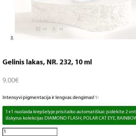
Gelinis lakas, NR. 232, 10 ml
9.00
€
Intensyvi pigmentacija ir lengvas dengimas! ✨
1+1 nuolaida krepšelyje prisitaiko automatiškai: įsidėkite 2 vnt. 
išskyrus kolekcijas DIAMOND FLASH, POLAR CAT EYE, RAINBO
produkto