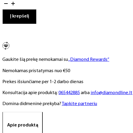
kiekis:
Gelinis
lakas,
Į krepšelį
NR.
232,
10
ml
Gaukite šią prekę nemokamai su
„Diamond Rewards“
Nemokamas pristatymas nuo €50
Prekes išsiunčiame per 1-2 darbo dienas
Konsultacija apie produktą:
065442885
arba
info@diamondline.lt
Domina didmeninė prekyba?
Tapkite partneriu
Apie produktą