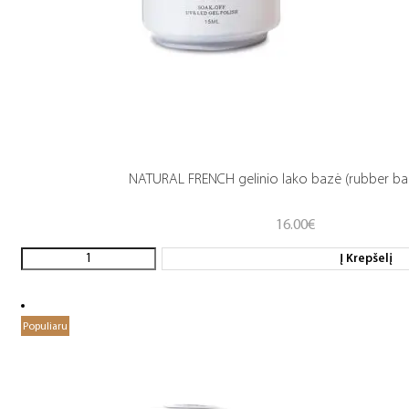
NATURAL FRENCH gelinio lako bazė (rubber ba
16.00
€
Į Krepšelį
Populiaru