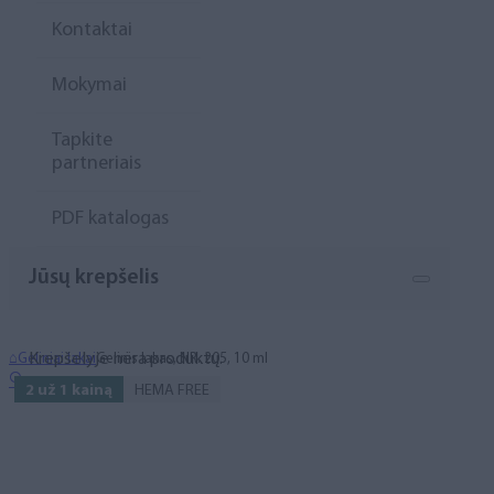
Kontaktai
Mokymai
Tapkite
partneriais
PDF katalogas
Jūsų krepšelis
Krepšelyje nėra produktų.
⌂
Geliniai lakai
Gelinis lakas, NR. 205, 10 ml
🔍
2 už 1 kainą
HEMA FREE