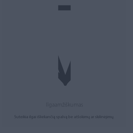
Ilgaamžiškumas
Suteikia ilgai išliekančią spalvą be atšokimų ar skilinėjimų.