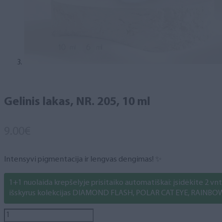
Gelinis lakas, NR. 205, 10 ml
9.00
€
Intensyvi pigmentacija ir lengvas dengimas! ✨
1+1 nuolaida krepšelyje prisitaiko automatiškai: įsidėkite 2 vnt. 
išskyrus kolekcijas DIAMOND FLASH, POLAR CAT EYE, RAINBO
produkto