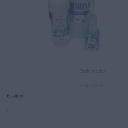
Dehidratorius
Price
5.00
€
–
16.00
€
range:
Peržiūrėti
5.00€
through
16.00€