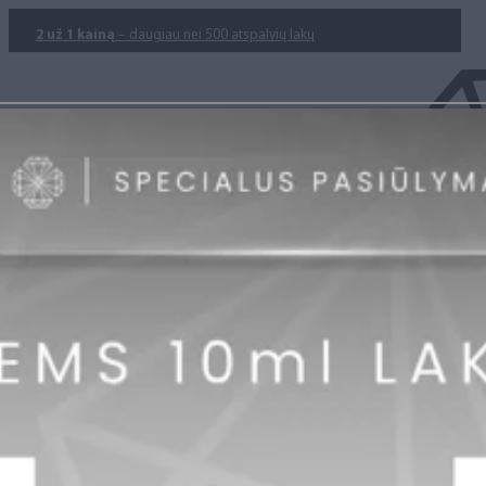
2 už 1 kainą
– daugiau nei 500 atspalvių lakų