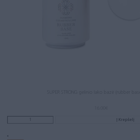
SUPER STRONG gelinio lako bazė (rubber base
16.00
€
Į Krepšelį