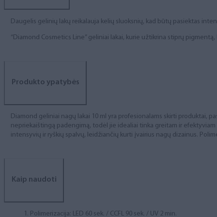
Daugelis gelinių lakų reikalauja kelių sluoksnių, kad būtų pasiektas int
“Diamond Cosmetics Line” geliniai lakai, kurie užtikrina stiprų pigment
Produkto ypatybės
Diamond geliniai nagų lakai 10 ml yra profesionalams skirti produktai, pas
nepriekaištingą padengimą, todėl jie idealiai tinka greitam ir efektyviam
intensyvių ir ryškių spalvų, leidžiančių kurti įvairius nagų dizainus. Polim
Kaip naudoti
Polimerizacija: LED 60 sek. / CCFL 90 sek. / UV 2 min.