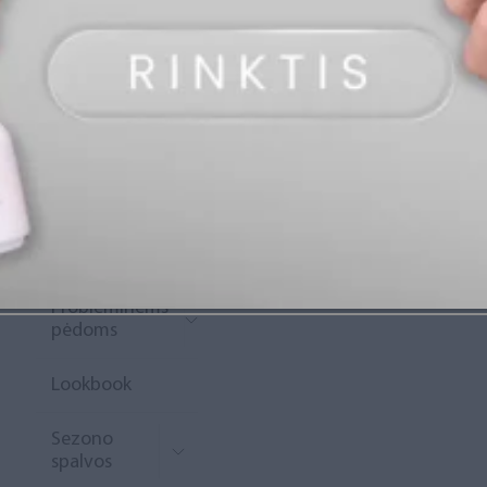
„Diamond
Rewards“
Naujoko
krepšelis
Išpardavimas
Naujienos
Probleminėms
pėdoms
Lookbook
Sezono
spalvos