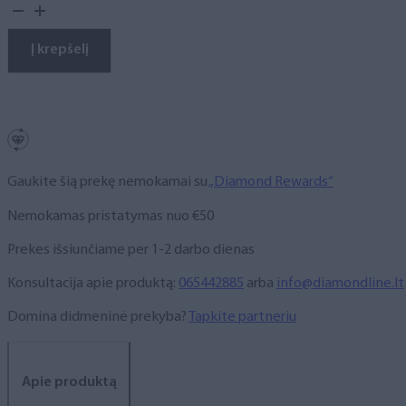
kiekis:
Gelinis
lakas,
Į krepšelį
NR.
205,
10
ml
Gaukite šią prekę nemokamai su
„Diamond Rewards“
Nemokamas pristatymas nuo €50
Prekes išsiunčiame per 1-2 darbo dienas
Konsultacija apie produktą:
065442885
arba
info@diamondline.lt
Domina didmeninė prekyba?
Tapkite partneriu
Apie produktą