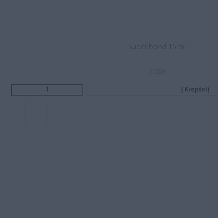
Super bond 15 ml
7.00
€
Į Krepšelį