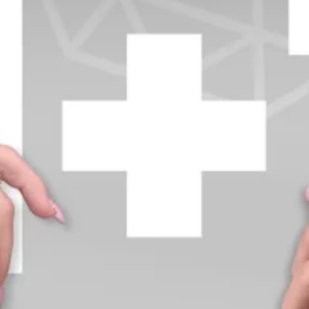
+370 654 42885
info@diamondline.lt
Prisijungti
Parduotuvė
Informacija
klientams