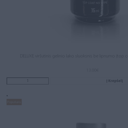
DELUXE viršutinis gelinio lako sluoksnis be lipnumo (top c
13.00
€
Į Krepšelį
Populiaru