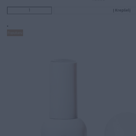
Į Krepšelį
Populiaru