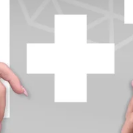
+370 654 42885
info@diamondline.lt
Prisijungti
Parduotuvė
Informacija
klientams