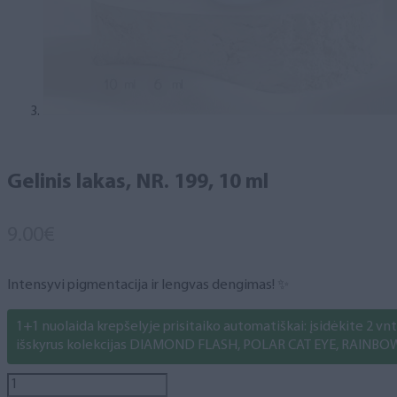
Gelinis lakas, NR. 199, 10 ml
9.00
€
Intensyvi pigmentacija ir lengvas dengimas! ✨
1+1 nuolaida krepšelyje prisitaiko automatiškai: įsidėkite 2 vnt. 
išskyrus kolekcijas DIAMOND FLASH, POLAR CAT EYE, RAINBO
produkto