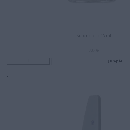
Super bond 15 ml
7.00
€
Į Krepšelį