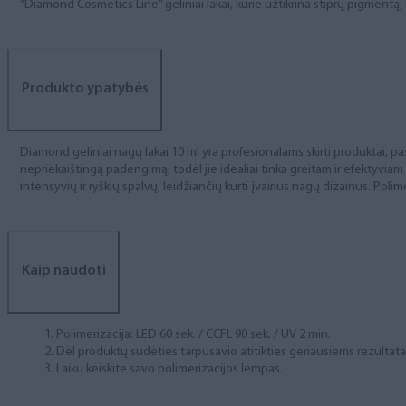
“Diamond Cosmetics Line” geliniai lakai, kurie užtikrina stiprų pigment
Produkto ypatybės
Diamond geliniai nagų lakai 10 ml yra profesionalams skirti produktai, pas
nepriekaištingą padengimą, todėl jie idealiai tinka greitam ir efektyviam
intensyvių ir ryškių spalvų, leidžiančių kurti įvairius nagų dizainus. Polim
Kaip naudoti
Polimerizacija: LED 60 sek. / CCFL 90 sek. / UV 2 min.
Dėl produktų sudėties tarpusavio atitikties geriausiems rezulta
Laiku keiskite savo polimerizacijos lempas.