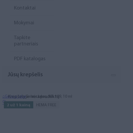
Kontaktai
Mokymai
Tapkite
partneriais
PDF katalogas
Jūsų krepšelis
Krepšelyje nėra produktų.
⌂
Geliniai lakai
Gelinis lakas, NR. 199, 10 ml
🔍
2 už 1 kainą
HEMA FREE