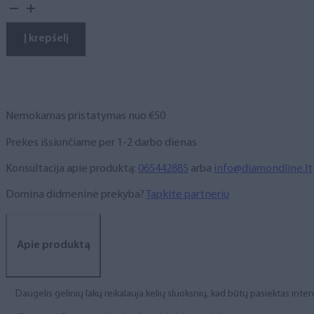
kiekis:
Gelinis
lakas,
Į krepšelį
NR.
199,
10
ml
Nemokamas pristatymas nuo €50
Prekes išsiunčiame per 1-2 darbo dienas
Konsultacija apie produktą:
065442885
arba
info@diamondline.lt
Domina didmeninė prekyba?
Tapkite partneriu
Apie produktą
Daugelis gelinių lakų reikalauja kelių sluoksnių, kad būtų pasiektas int