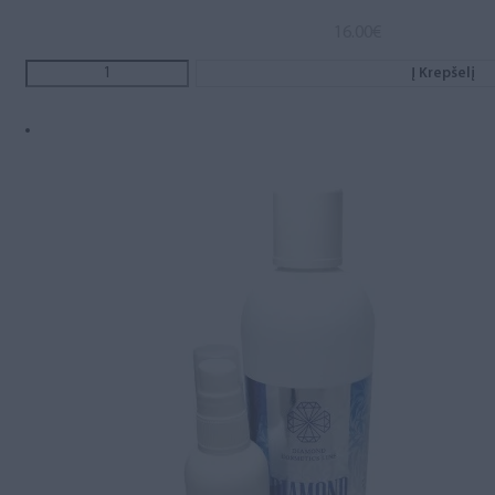
16.00
€
Į Krepšelį