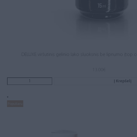
DELUXE viršutinis gelinio lako sluoksnis be lipnumo (top c
13.00
€
Į Krepšelį
Populiaru