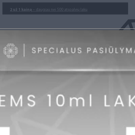
2 už 1 kainą
– daugiau nei 500 atspalvių lakų