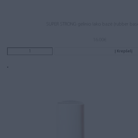
SUPER STRONG gelinio lako bazė (rubber base
16.00
€
Į Krepšelį