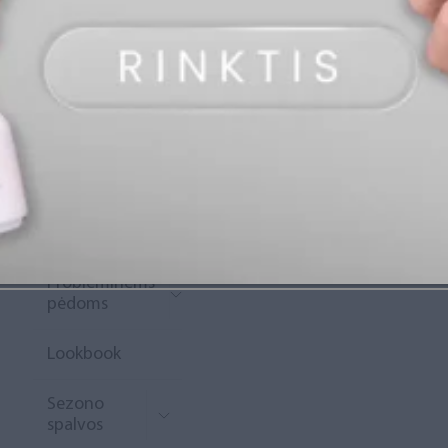
„Diamond
Rewards“
Naujoko
krepšelis
Išpardavimas
Naujienos
Probleminėms
pėdoms
Lookbook
Sezono
spalvos