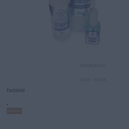
Dehidratorius
Price
5.00
€
–
16.00
€
range:
Peržiūrėti
5.00€
through
16.00€
Populiaru