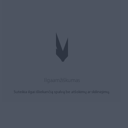
Ilgaamžiškumas
Suteikia ilgai išliekančią spalvą be atšokimų ar skilinėjimų.