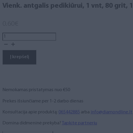
Vienk. antgalis pedikiūrui, 1 vnt, 80 grit
0.60
€
produkto
kiekis:
Vienk.
antgalis
Į krepšelį
pedikiūrui,
1
vnt,
80
grit,
Nemokamas pristatymas nuo €50
10x15mm,
ruda
Prekes išsiunčiame per 1-2 darbo dienas
Konsultacija apie produktą:
065442885
arba
info@diamondline.lt
Domina didmeninė prekyba?
Tapkite partneriu