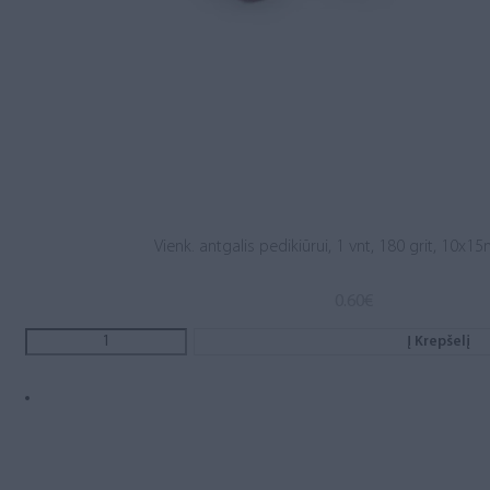
Vienk. antgalis pedikiūrui, 1 vnt, 180 grit, 10x
0.60
€
Į Krepšelį