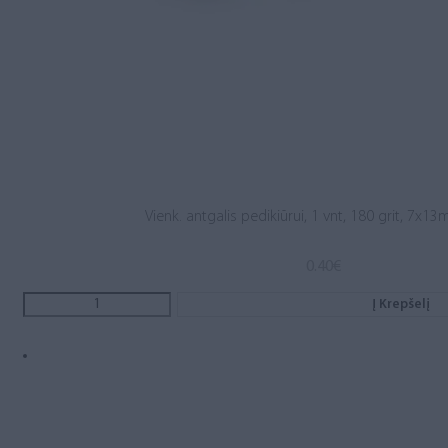
Vienk. antgalis pedikiūrui, 1 vnt, 180 grit, 7x1
0.40
€
Į Krepšelį