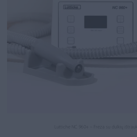
Luttiche NC 960+ – Freza su dulkių ištrau