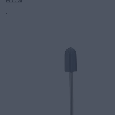
Peržiūrėti