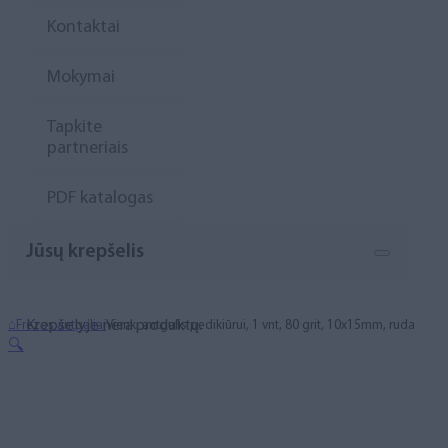
Kontaktai
Mokymai
Tapkite
partneriais
PDF katalogas
Jūsų krepšelis
Krepšelyje nėra produktų.
⌂
Frezos antgaliai
Vienk. antgalis pedikiūrui, 1 vnt, 80 grit, 10x15mm, ruda
🔍