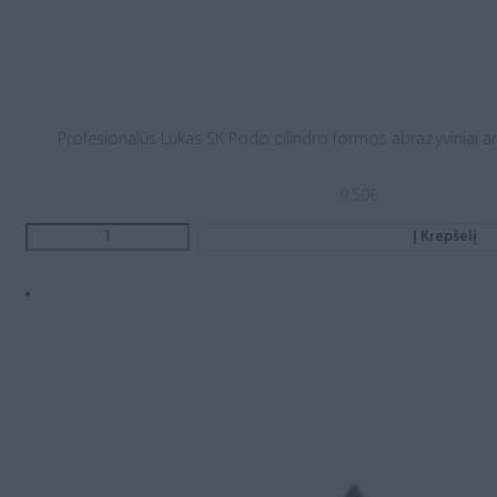
Profesionalūs Lukas SK Podo cilindro formos abrazyviniai an
9.50
€
Į Krepšelį