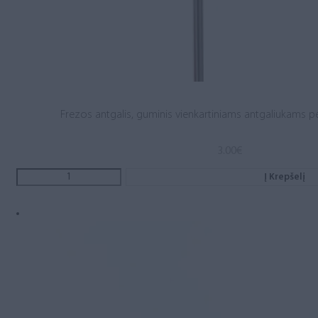
Frezos antgalis, guminis vienkartiniams antgaliukams p
3.00
€
Į Krepšelį