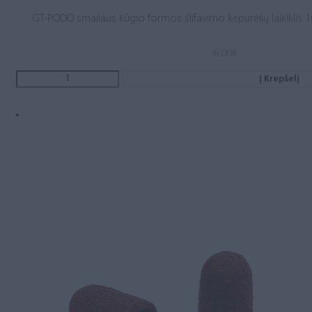
GT-PODO smailaus kūgio formos šlifavimo kepurėlių laikiklis 1
6.00
€
Į Krepšelį