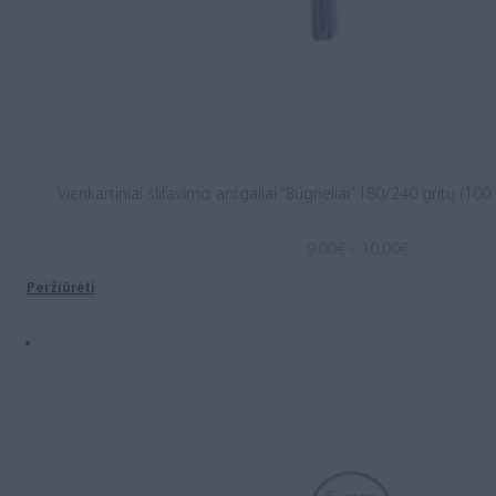
Vienkartiniai šlifavimo antgaliai “Būgneliai” 180/240 gritų (100
Price
9.00
€
–
10.00
€
range:
Peržiūrėti
9.00€
through
10.00€