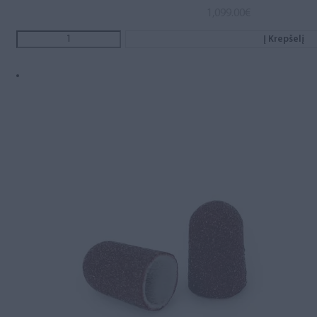
1,099.00
€
Į Krepšelį