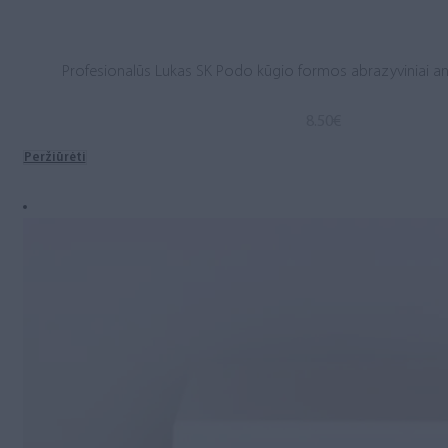
Profesionalūs Lukas SK Podo kūgio formos abrazyviniai ant
8.50
€
Peržiūrėti