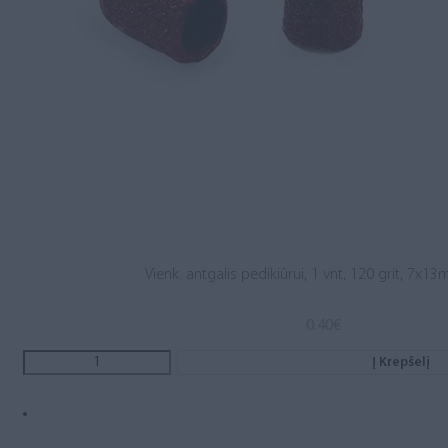
Vienk. antgalis pedikiūrui, 1 vnt, 120 grit, 7x1
0.40
€
Į Krepšelį