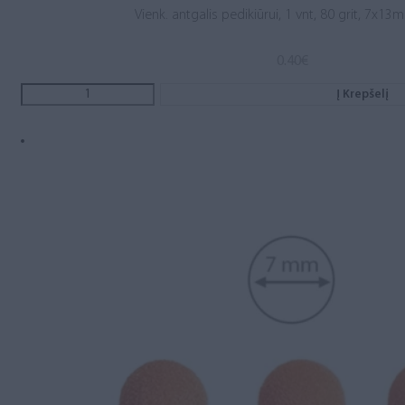
Vienk. antgalis pedikiūrui, 1 vnt, 80 grit, 7x13
0.40
€
Į Krepšelį