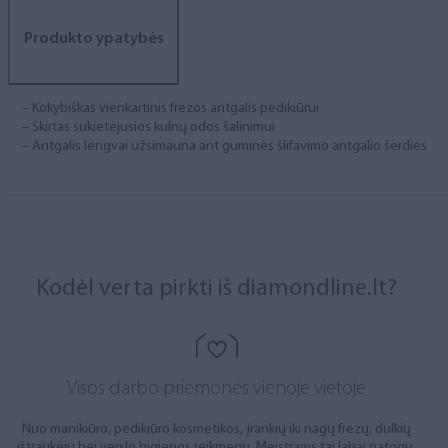
Produkto ypatybės
– Kokybiškas vienkartinis frezos antgalis pedikiūrui
– Skirtas sukietėjusios kulnų odos šalinimui
– Antgalis lengvai užsimauna ant guminės šlifavimo antgalio šerdies
Kodėl verta pirkti iš diamondline.lt?
Visos darbo priemonės vienoje vietoje
Nuo manikiūro, pedikiūro kosmetikos, įrankių iki nagų frezų, dulkių
ištraukėjų bei verslo higienos reikmenų. Meistrams tai labai patogu.