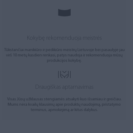
Kokybę rekomenduoja meistrės
Tūkstančiai manikiūro ir pedikiūro meistrų Lietuvoje bei pasaulyje jau
virš 10 metų kasdien renkasi, patys naudoja ir rekomenduoja mūsų
produkcijos kokybę.
Draugiškas aptarnavimas
Visas Jūsų užklausas stengiamės atsakyti kuo išsamiau ir greičiau.
Mums nėra kvailų klausimų apie produktų naudojimą, pristatymo
terminus, apmokėjimą ar kitus dalykus.