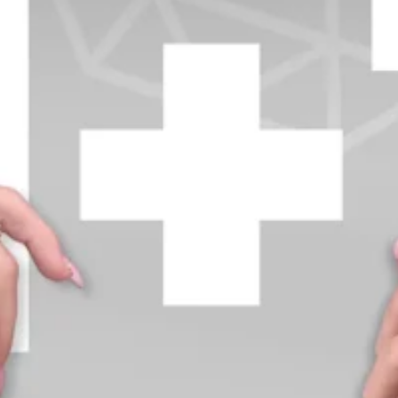
+370 654 42885
info@diamondline.lt
Prisijungti
Parduotuvė
Informacija
klientams