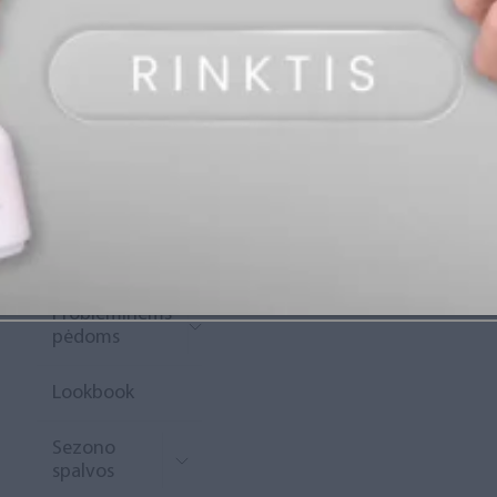
„Diamond
Rewards“
Naujoko
krepšelis
Išpardavimas
Naujienos
Probleminėms
pėdoms
Lookbook
Sezono
spalvos