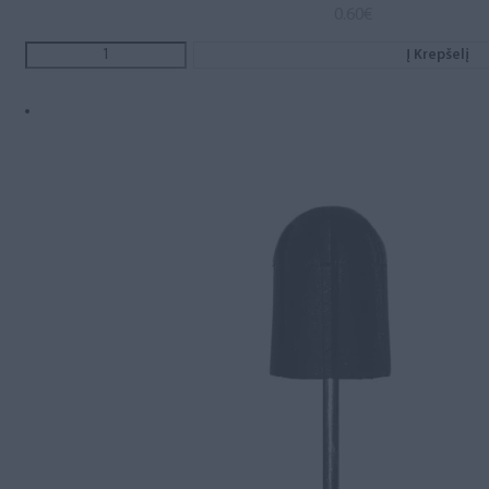
0.60
€
Į Krepšelį