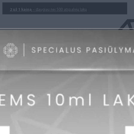
2 už 1 kainą
– daugiau nei 500 atspalvių lakų