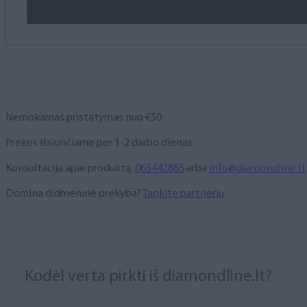
Nemokamas pristatymas nuo €50
Prekes išsiunčiame per 1-2 darbo dienas
Konsultacija apie produktą:
065442885
arba
info@diamondline.lt
Domina didmeninė prekyba?
Tapkite partneriu
Kodėl verta pirkti iš diamondline.lt?