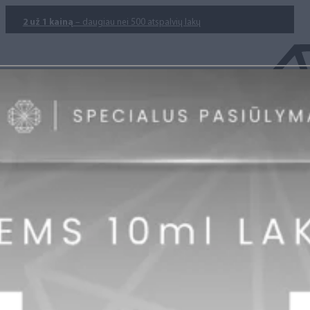
2 už 1 kainą
– daugiau nei 500 atspalvių lakų