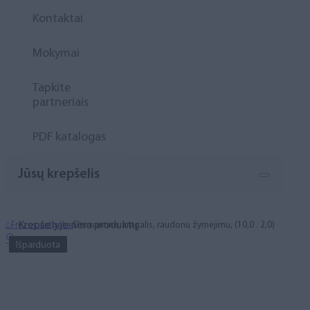
Kontaktai
Mokymai
Tapkite
partneriais
PDF katalogas
Jūsų krepšelis
Krepšelyje nėra produktų.
⌂
Frezos antgaliai
Deimantinis antgalis, raudonu žymėjimu, (10,0 . 2,0)
🔍
Išparduota