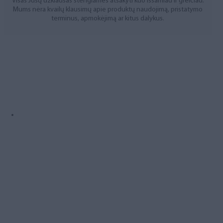
Visas Jūsų užklausas stengiamės atsakyti kuo išsamiau ir greičiau.
Mums nėra kvailų klausimų apie produktų naudojimą, pristatymo
terminus, apmokėjimą ar kitus dalykus.