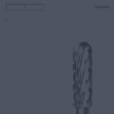
Į Krepšelį