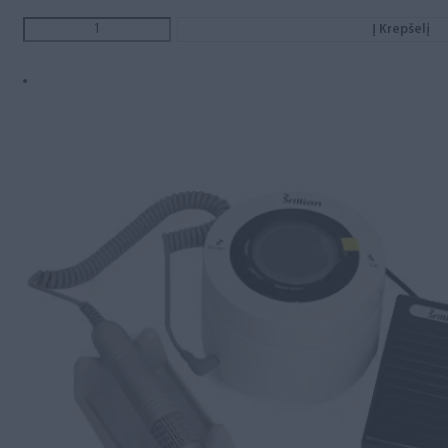
Į Krepšelį