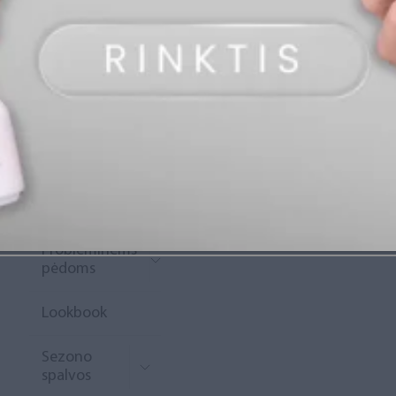
„Diamond
Rewards“
Naujoko
krepšelis
Išpardavimas
Naujienos
Probleminėms
pėdoms
Lookbook
Sezono
spalvos