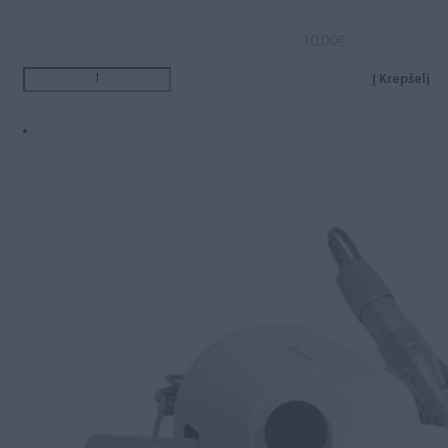
10.00
€
Į Krepšelį