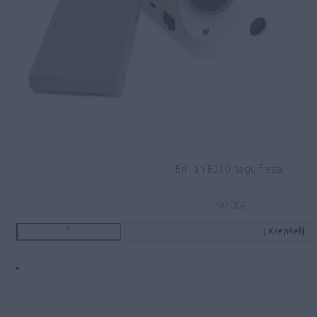
Brillian B210 nagų freza
190.00
€
Į Krepšelį