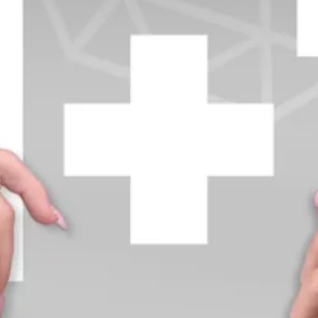
+370 654 42885
info@diamondline.lt
Prisijungti
Parduotuvė
Informacija
klientams