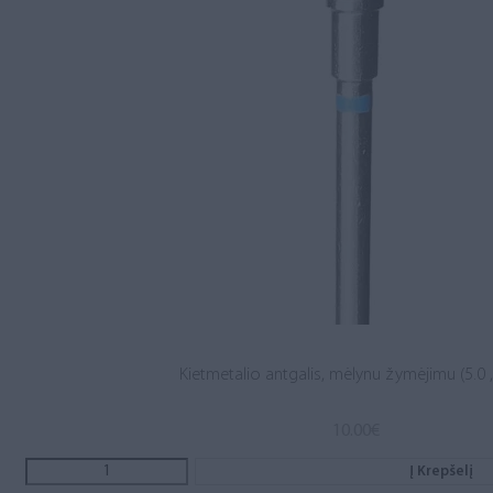
Kietmetalio antgalis, mėlynu žymėjimu (5.0 ,
10.00
€
Į Krepšelį