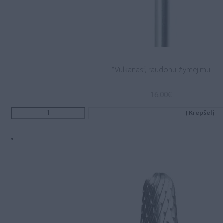
“Vulkanas”, raudonu žymėjimu
16.00
€
Į Krepšelį