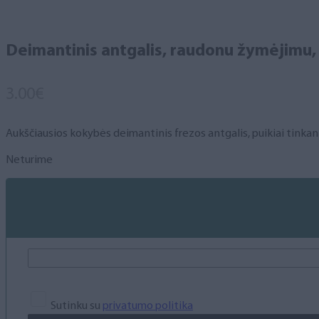
Deimantinis antgalis, raudonu žymėjimu, (
3.00
€
Aukščiausios kokybės deimantinis frezos antgalis, puikiai tinkant
Neturime
Sutinku su
privatumo politika