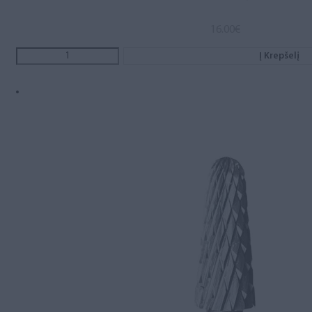
16.00
€
Į Krepšelį