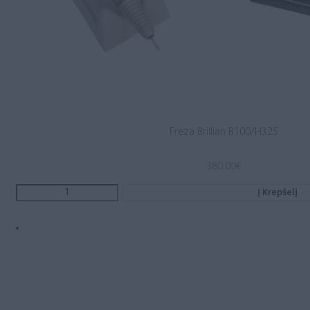
Freza Brillian B100/H325
380.00
€
Į Krepšelį