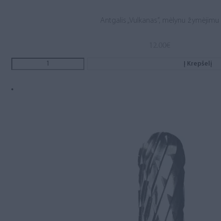
Antgalis „Vulkanas”, mėlynu žymėjimu
12.00
€
Į Krepšelį