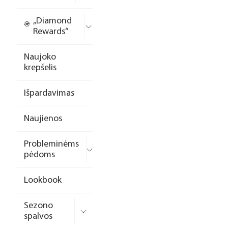
„Diamond
Rewards“
Naujoko
krepšelis
Išpardavimas
Naujienos
Probleminėms
pėdoms
Lookbook
Sezono
spalvos