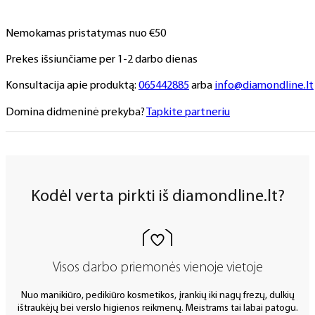
formos),
1
Nemokamas pristatymas nuo €50
vnt.
Prekes išsiunčiame per 1-2 darbo dienas
Konsultacija apie produktą:
065442885
arba
info@diamondline.lt
Domina didmeninė prekyba?
Tapkite partneriu
Kodėl verta pirkti iš diamondline.lt?
Visos darbo priemonės vienoje vietoje
Nuo manikiūro, pedikiūro kosmetikos, įrankių iki nagų frezų, dulkių
ištraukėjų bei verslo higienos reikmenų. Meistrams tai labai patogu.