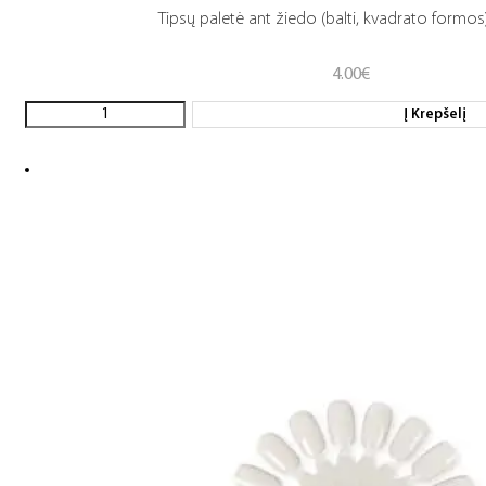
Tipsų paletė ant žiedo (balti, kvadrato formos)
4.00
€
Į Krepšelį