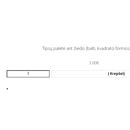
Tipsų paletė ant žiedo (balti, kvadrato formos)
3.00
€
Į Krepšelį