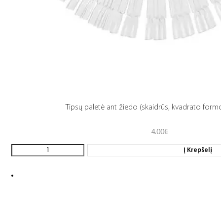
Tipsų paletė ant žiedo (skaidrūs, kvadrato formo
4.00
€
Į Krepšelį