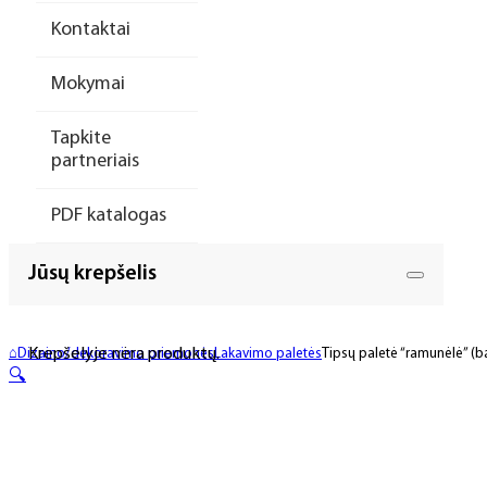
Kontaktai
Mokymai
Tapkite
partneriais
PDF katalogas
Jūsų krepšelis
Krepšelyje nėra produktų.
⌂
Dizaino/dekoravimo priemonės
Lakavimo paletės
Tipsų paletė “ramunėlė” (ba
🔍