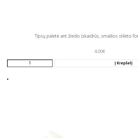
Tipsų paletė ant žiedo (skaidrūs, smailios stileto fo
4.00
€
Į Krepšelį