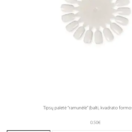
Tipsų paletė “ramunėlė” (balti, kvadrato formos
0.50
€