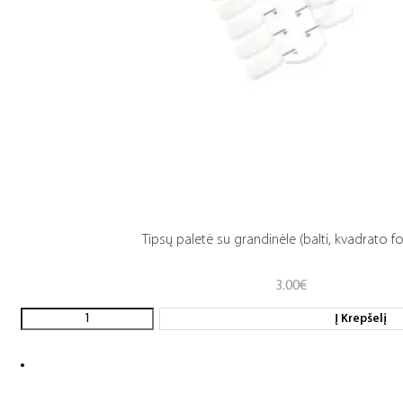
Tipsų paletė su grandinėle (balti, kvadrato 
3.00
€
Į Krepšelį