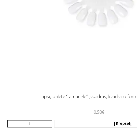
Tipsų paletė “ramunėlė” (skaidrūs, kvadrato form
0.50
€
Į Krepšelį