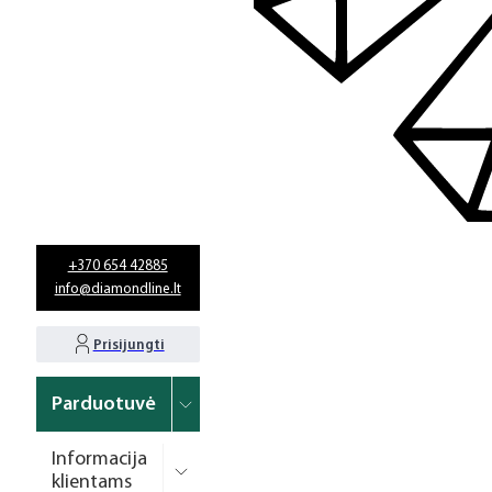
+370 654 42885
info@diamondline.lt
Prisijungti
Parduotuvė
Informacija
klientams