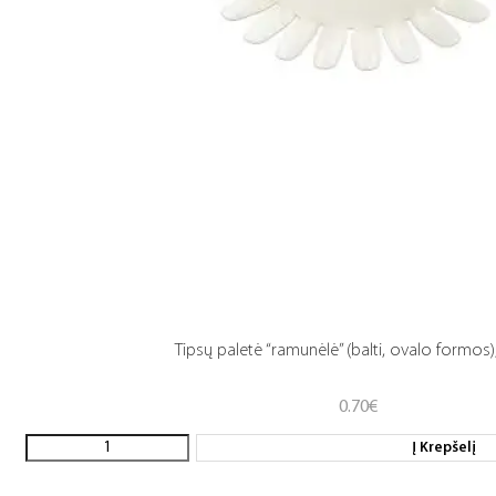
Tipsų paletė “ramunėlė” (balti, ovalo formos),
0.70
€
Į Krepšelį