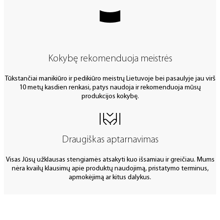
Kokybę rekomenduoja meistrės
Tūkstančiai manikiūro ir pedikiūro meistrų Lietuvoje bei pasaulyje jau virš
10 metų kasdien renkasi, patys naudoja ir rekomenduoja mūsų
produkcijos kokybę.
Draugiškas aptarnavimas
Visas Jūsų užklausas stengiamės atsakyti kuo išsamiau ir greičiau. Mums
nėra kvailų klausimų apie produktų naudojimą, pristatymo terminus,
apmokėjimą ar kitus dalykus.