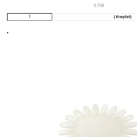
0.70
€
Į Krepšelį