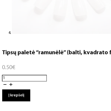
Tipsų paletė “ramunėlė” (balti, kvadrato 
0.50
€
produkto
kiekis:
Tipsų
paletė
Į krepšelį
"ramunėlė"
(balti,
kvadrato