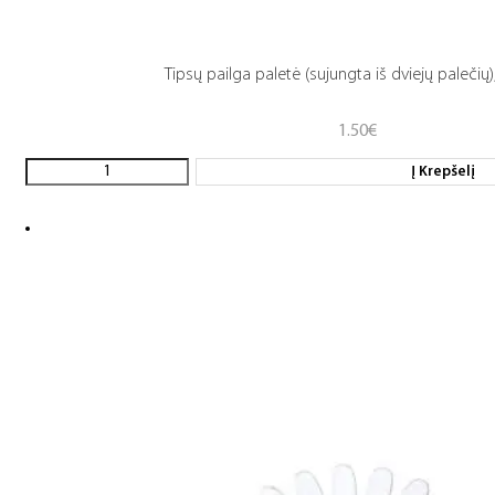
Tipsų pailga paletė (sujungta iš dviejų palečių)
1.50
€
Į Krepšelį