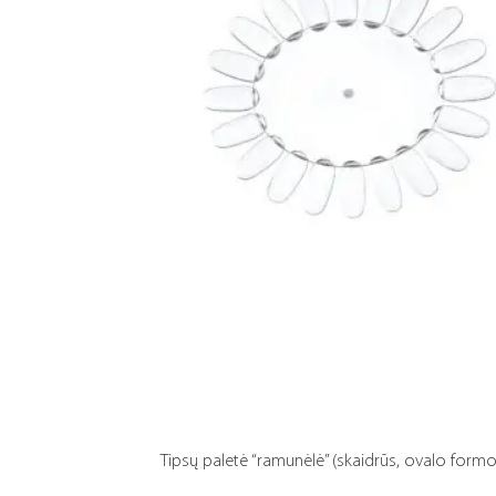
Tipsų paletė “ramunėlė” (skaidrūs, ovalo formos