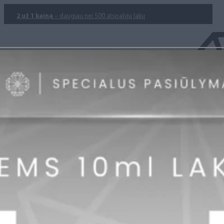
2 už 1 kainą
– daugiau nei 500 atspalvių lakų