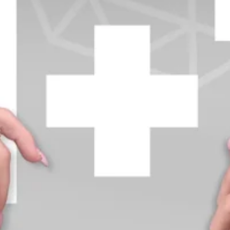
+370 654 42885
info@diamondline.lt
Prisijungti
Parduotuvė
Informacija
klientams