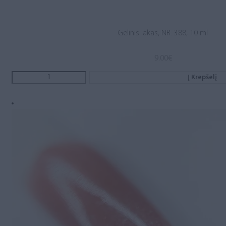
Gelinis lakas, NR. 388, 10 ml
9.00
€
Į Krepšelį