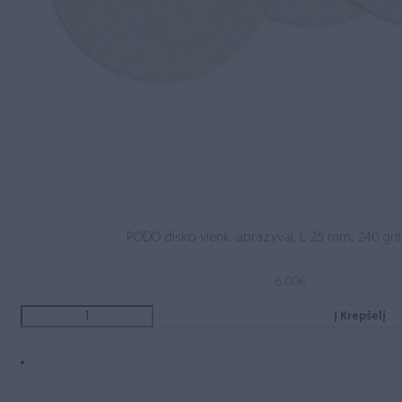
PODO disko vienk. abrazyvai, L 25 mm, 240 grit,
6.00
€
Į Krepšelį