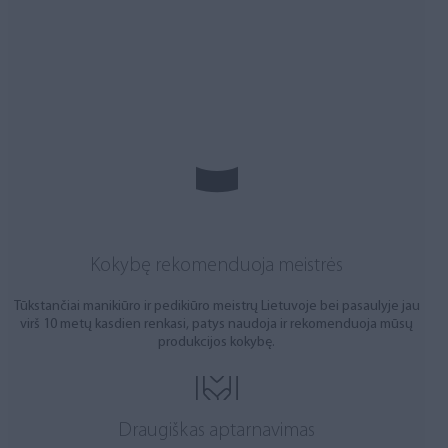
Kokybę rekomenduoja meistrės
Tūkstančiai manikiūro ir pedikiūro meistrų Lietuvoje bei pasaulyje jau
virš 10 metų kasdien renkasi, patys naudoja ir rekomenduoja mūsų
produkcijos kokybę.
Draugiškas aptarnavimas