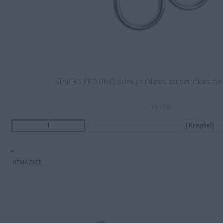
STALEKS PRO UNIQ odelių žirklutės asimetriškais žie
16.00
€
Į Krepšelį
HEMA FREE