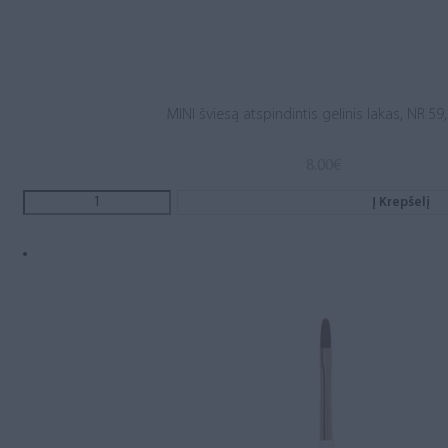
MINI šviesą atspindintis gelinis lakas, NR.59
8.00
€
Į Krepšelį