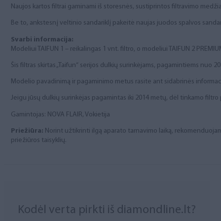
Naujos kartos filtrai gaminami iš storesnės, sustiprintos filtravimo medži
Be to, ankstesnį veltinio sandariklį pakeitė naujas juodos spalvos sandari
Svarbi informacija:
Modeliui TAIFUN 1 – reikalingas 1 vnt. filtro, o modeliui TAIFUN 2 PREMIUM –
Šis filtras skirtas „Taifun“ serijos dulkių surinkėjams, pagamintiems nuo 2
Modelio pavadinimą ir pagaminimo metus rasite ant sidabrinės informaci
Jeigu jūsų dulkių surinkėjas pagamintas iki 2014 metų, dėl tinkamo filtro
Gamintojas: NOVA FLAIR, Vokietija
Priežiūra:
Norint užtikrinti ilgą aparato tarnavimo laiką, rekomenduojama 
priežiūros taisyklių.
Kodėl verta pirkti iš diamondline.lt?