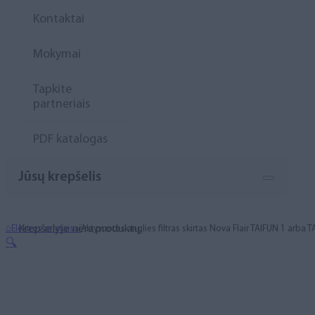
Kontaktai
Mokymai
Tapkite
partneriais
PDF katalogas
Jūsų krepšelis
Krepšelyje nėra produktų.
⌂
Elektros prietaisai
Aktyvuotos anglies filtras skirtas Nova Flair TAIFUN 1 arba
🔍