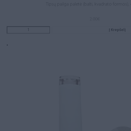
Tipsų pailga paletė (balti, kvadrato formos), 
2.00
€
Į Krepšelį