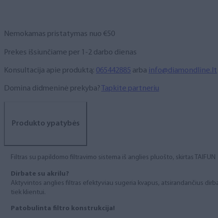
skirtas
Nova
Flair
Nemokamas pristatymas nuo €50
TAIFUN
1
Prekes išsiunčiame per 1-2 darbo dienas
arba
TAIFUN
Konsultacija apie produktą:
065442885
arba
info@diamondline.lt
2
Domina didmeninė prekyba?
Tapkite partneriu
modeliams
Produkto ypatybės
Filtras su papildomo filtravimo sistema iš anglies pluošto, skirtas TAI
Dirbate su akrilu?
Aktyvintos anglies filtras efektyviau sugeria kvapus, atsirandančius dirba
tiek klientui.
Patobulinta filtro konstrukcija!