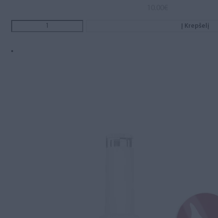
10.00
€
Į Krepšelį