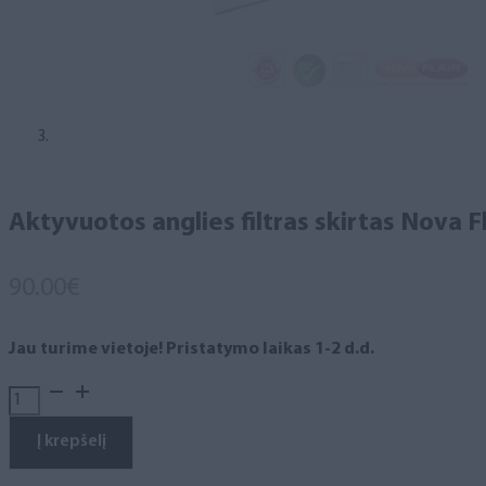
Aktyvuotos anglies filtras skirtas Nova 
90.00
€
Jau turime vietoje! Pristatymo laikas 1-2 d.d.
produkto
kiekis:
Aktyvuotos
Į krepšelį
anglies
filtras