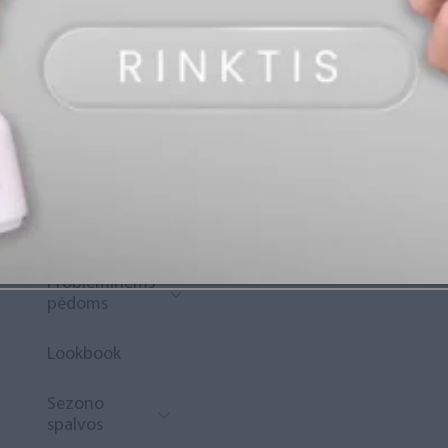
„Diamond
Rewards“
Naujoko
krepšelis
Išpardavimas
Naujienos
Probleminėms
pėdoms
Lookbook
Sezono
spalvos