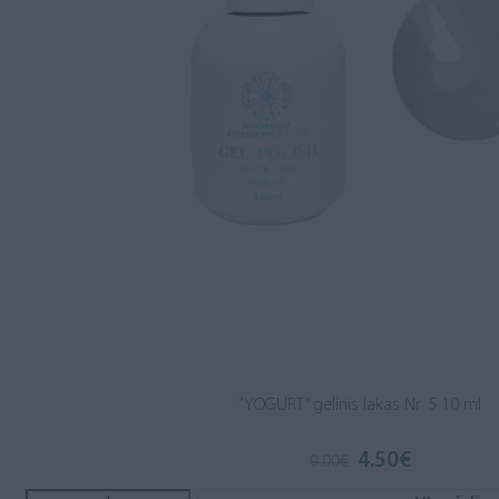
“YOGURT” gelinis lakas Nr. 5 10 ml
4.50
€
Original
Current
9.00
€
price
price