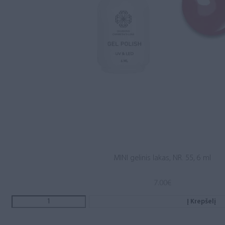
MINI gelinis lakas, NR. 55, 6 ml
7.00
€
Į Krepšelį