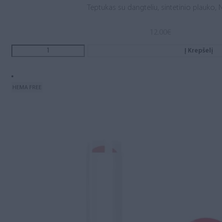
Teptukas su dangteliu, sintetinio plauko, N
12.00
€
Į Krepšelį
HEMA FREE