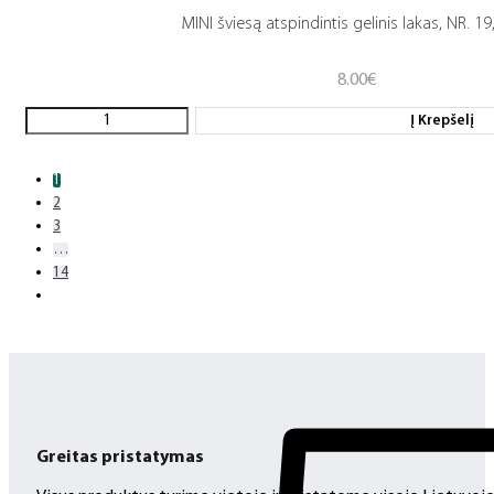
MINI šviesą atspindintis gelinis lakas, NR. 19
8.00
€
Į Krepšelį
1
2
3
…
14
Greitas pristatymas