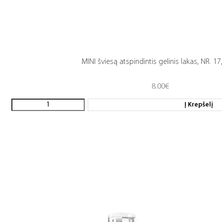
MINI šviesą atspindintis gelinis lakas, NR. 17
8.00
€
Į Krepšelį