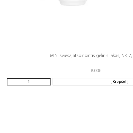
MINI šviesą atspindintis gelinis lakas, NR. 7,
8.00
€
Į Krepšelį