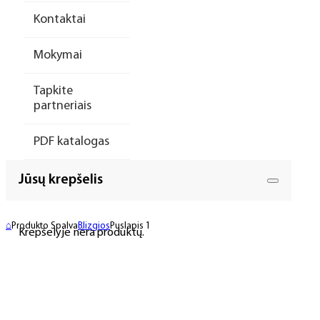
Kontaktai
Mokymai
Tapkite
partneriais
PDF katalogas
Jūsų krepšelis
⌂
Produkto Spalva
Blizgios
Puslapis 1
Krepšelyje nėra produktų.