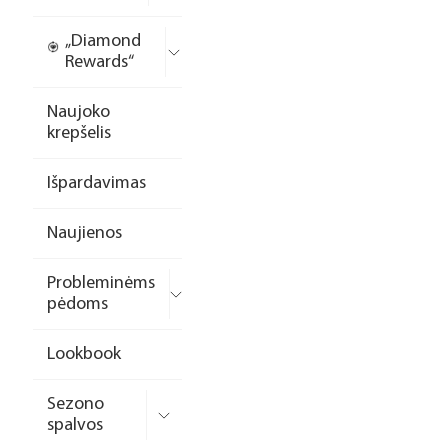
„Diamond
Rewards“
Naujoko
krepšelis
Išpardavimas
Naujienos
Probleminėms
pėdoms
Lookbook
Sezono
spalvos