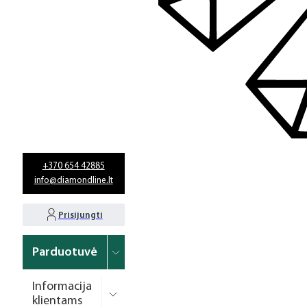
+370 654 42885
info@diamondline.lt
Prisijungti
Parduotuvė
Informacija
klientams