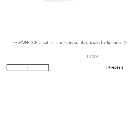
SHIMMER TOP viršutinis sluoksnis su blizgučiais, be lipnumo (t
13.00
€
Į Krepšelį