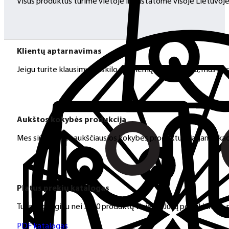
Visus produktus turime vietoje ir pristatome visoje Lietuvoje
Klientų aptarnavimas
Jeigu turite klausimų ar iškilo problemų su užsakymu, mus pas
Aukštos kokybės produkcija
Mes siūlome tik aukščiausios kokybės produktus nagams, ka
Platus prekių katalogas
Turime daugiau nei 3000 produktų visiems Jūsų poreikiams – nu
PDF katalogas