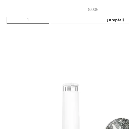
8.00
€
Į Krepšelį