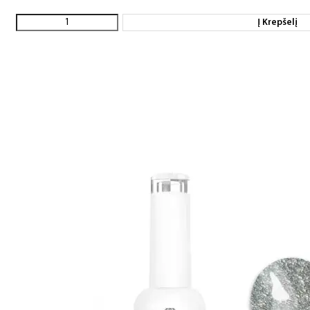
Į Krepšelį