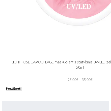
LIGHT ROSE CAMOUFLAGE maskuojantis statybinis UV/LED želė ge
50ml
Price
25.00
€
–
35.00
€
range:
Peržiūrėti
25.00€
through
35.00€