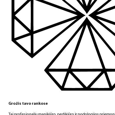
Grožis tavo rankose
Tai profesionalių manikiūro, pedikiūro ir podologijos priemoni