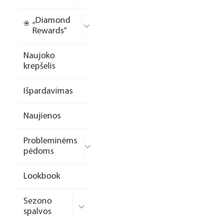
„Diamond
Rewards“
Naujoko
krepšelis
Išpardavimas
Naujienos
Probleminėms
pėdoms
Lookbook
Sezono
spalvos