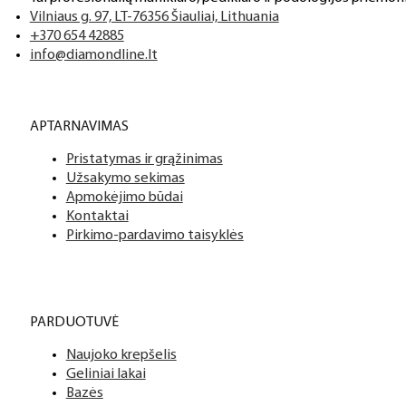
Vilniaus g. 97, LT-76356 Šiauliai, Lithuania
+370 654 42885
info@diamondline.lt
APTARNAVIMAS
Pristatymas ir grąžinimas
Užsakymo sekimas
Apmokėjimo būdai
Kontaktai
Pirkimo-pardavimo taisyklės
PARDUOTUVĖ
Naujoko krepšelis
Geliniai lakai
Bazės