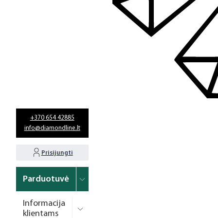
+370 654 42885
info@diamondline.lt
Prisijungti
Parduotuvė
Informacija
klientams