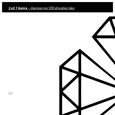
2 už 1 kainą
– daugiau nei 500 atspalvių lakų