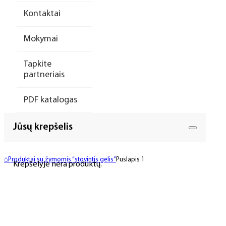
Kontaktai
Mokymai
Tapkite
partneriais
PDF katalogas
Jūsų krepšelis
⌂
Produktai su žymomis “stovintis gelis”
Puslapis 1
Krepšelyje nėra produktų.