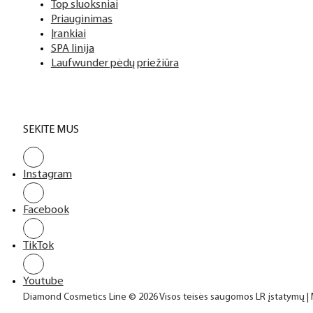
Top sluoksniai
Priauginimas
Įrankiai
SPA linija
Laufwunder pėdų priežiūra
SEKITE MUS
Instagram
Facebook
TikTok
Youtube
Diamond Cosmetics Line © 2026 Visos teisės saugomos LR įstatymų |