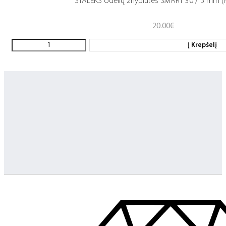
STALEKS odelių žnyplutės SMART 30 / 5 mm (
20.00
€
Į Krepšelį