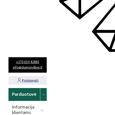
+370 654 42885
info@diamondline.lt
Prisijungti
Parduotuvė
Informacija
klientams