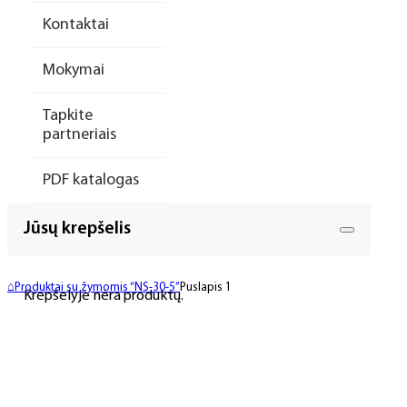
Kontaktai
Mokymai
Tapkite
partneriais
PDF katalogas
Jūsų krepšelis
⌂
Produktai su žymomis “NS-30-5”
Puslapis 1
Krepšelyje nėra produktų.