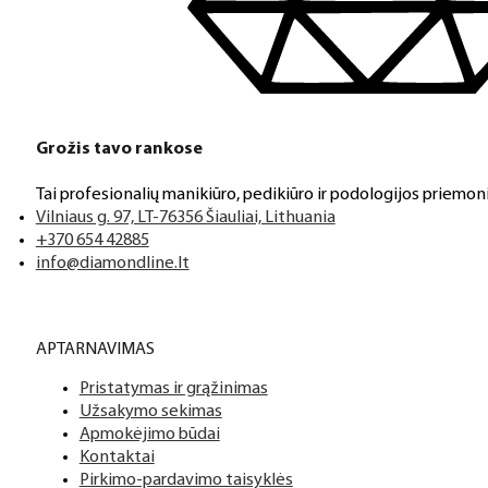
Grožis tavo rankose
Tai profesionalių manikiūro, pedikiūro ir podologijos priemoni
Vilniaus g. 97, LT-76356 Šiauliai, Lithuania
+370 654 42885
info@diamondline.lt
APTARNAVIMAS
Pristatymas ir grąžinimas
Užsakymo sekimas
Apmokėjimo būdai
Kontaktai
Pirkimo-pardavimo taisyklės