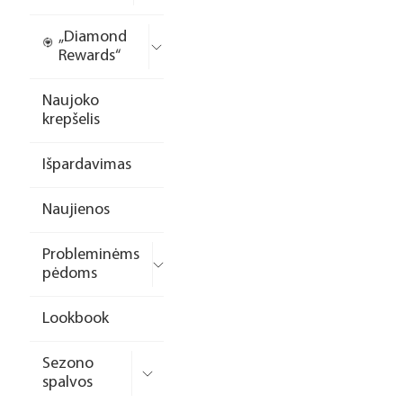
„Diamond
Rewards“
Naujoko
krepšelis
Išpardavimas
Naujienos
Probleminėms
pėdoms
Lookbook
Sezono
spalvos