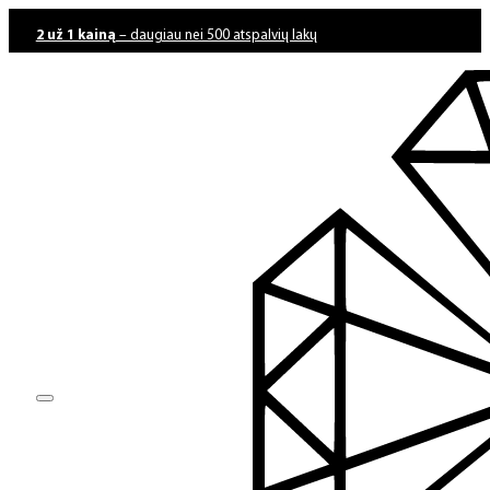
2 už 1 kainą
– daugiau nei 500 atspalvių lakų