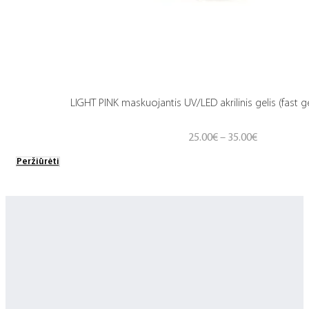
LIGHT PINK maskuojantis UV/LED akrilinis gelis (fast g
Price
25.00
€
–
35.00
€
range:
Peržiūrėti
25.00€
through
35.00€