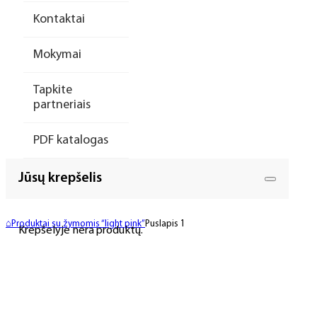
Kontaktai
Mokymai
Tapkite
partneriais
PDF katalogas
Jūsų krepšelis
⌂
Produktai su žymomis “light pink”
Puslapis 1
Krepšelyje nėra produktų.