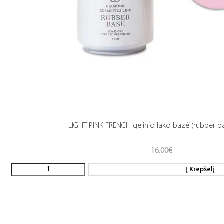
LIGHT PINK FRENCH gelinio lako bazė (rubber b
16.00
€
Į Krepšelį