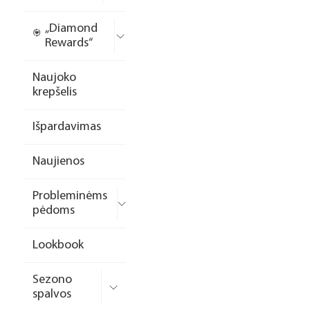
„Diamond
Rewards“
Naujoko
krepšelis
Išpardavimas
Naujienos
Probleminėms
pėdoms
Lookbook
Sezono
spalvos