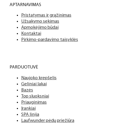
APTARNAVIMAS
Pristatymas ir grąžinimas
Užsakymo sekimas
Apmokėjimo būdai
Kontaktai
Pirkimo-pardavimo taisyklės
PARDUOTUVĖ
Naujoko krepšelis
Geliniai lakai
Bazės
Top sluoksniai
Priauginimas
Įrankiai
SPA linija
Laufwunder pėdų priežiūra