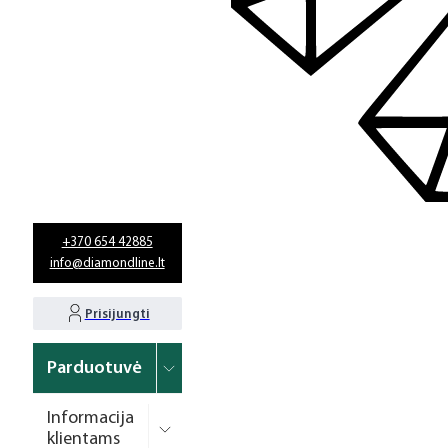
+370 654 42885
info@diamondline.lt
Prisijungti
Parduotuvė
Informacija
klientams