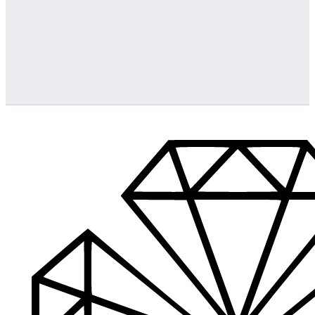
Greitas pristatymas
Visus produktus turime vietoje ir pristatome visoje Lietuvoje
…
Klientų aptarnavimas
Jeigu turite klausimų ar iškilo problemų su užsakymu, mus pas
Aukštos kokybės produkcija
Mes siūlome tik aukščiausios kokybės produktus nagams, ka
Platus prekių katalogas