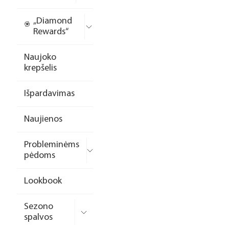
„Diamond
Rewards“
Naujoko
krepšelis
Išpardavimas
Naujienos
Probleminėms
pėdoms
Lookbook
Sezono
spalvos