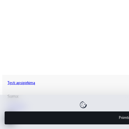
Tęsti apsipirkimą
Suma:
Krepšelis
Priimti