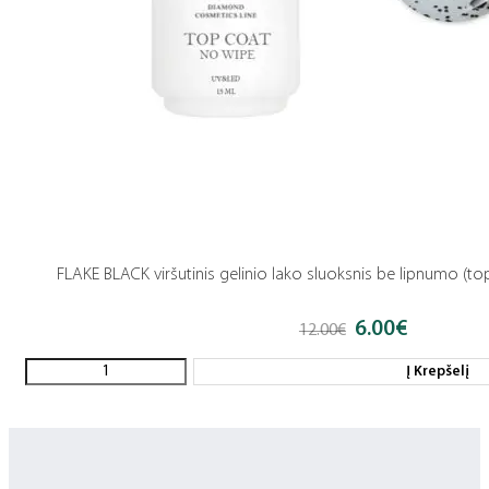
FLAKE BLACK viršutinis gelinio lako sluoksnis be lipnumo (to
6.00
€
Original
Current
12.00
€
price
price
was:
is:
Į Krepšelį
12.00€.
6.00€.