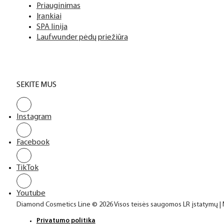
Top sluoksniai
Priauginimas
Įrankiai
SPA linija
Laufwunder pėdų priežiūra
SEKITE MUS
Instagram
Facebook
TikTok
Youtube
Diamond Cosmetics Line © 2026 Visos teisės saugomos LR įstatymų |