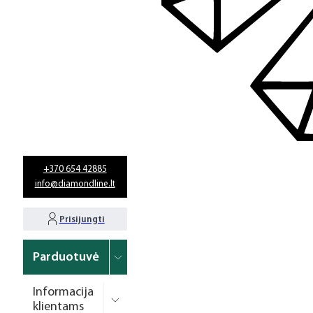
+370 654 42885
info@diamondline.lt
Prisijungti
Parduotuvė
Informacija
klientams