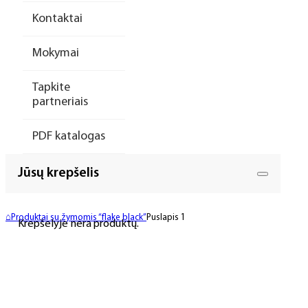
Kontaktai
Mokymai
Tapkite
partneriais
PDF katalogas
Jūsų krepšelis
⌂
Produktai su žymomis “flake black”
Puslapis 1
Krepšelyje nėra produktų.