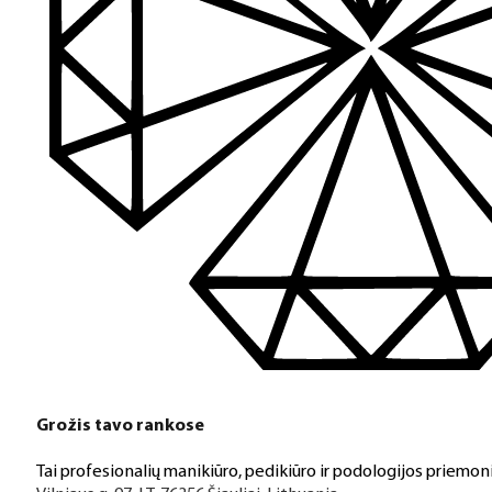
Turime daugiau nei 3000 produktų visiems Jūsų poreikiams – nu
PDF katalogas
Greitas pristatymas
Visus produktus turime vietoje ir pristatome visoje Lietuvoje
Klientų aptarnavimas
Jeigu turite klausimų ar iškilo problemų su užsakymu, mus pas
Grožis tavo rankose
Aukštos kokybės produkcija