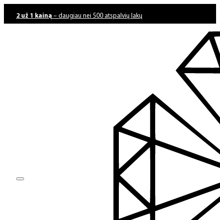
2 už 1 kainą
– daugiau nei 500 atspalvių lakų