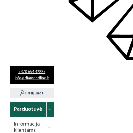
+370 654 42885
info@diamondline.lt
Prisijungti
Parduotuvė
Informacija
klientams