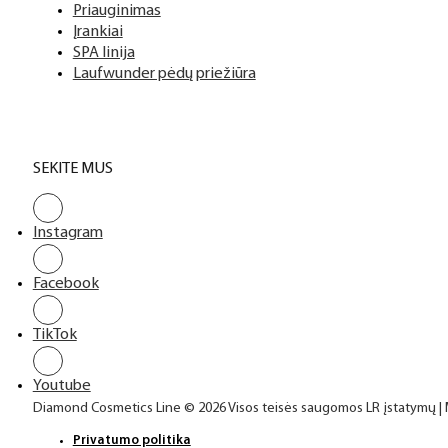
Priauginimas
Įrankiai
SPA linija
Laufwunder pėdų priežiūra
SEKITE MUS
Instagram
Facebook
TikTok
Youtube
Diamond Cosmetics Line © 2026 Visos teisės saugomos LR įstatymų |
Privatumo politika