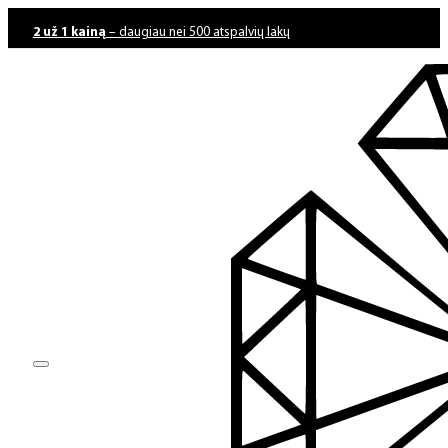
2 už 1 kainą
– daugiau nei 500 atspalvių lakų