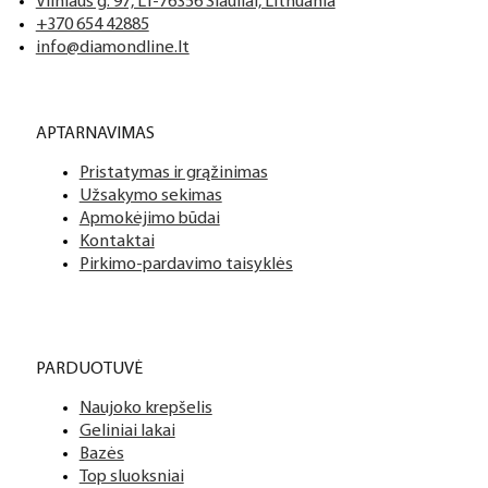
Vilniaus g. 97, LT-76356 Šiauliai, Lithuania
+370 654 42885
info@diamondline.lt
APTARNAVIMAS
Pristatymas ir grąžinimas
Užsakymo sekimas
Apmokėjimo būdai
Kontaktai
Pirkimo-pardavimo taisyklės
PARDUOTUVĖ
Naujoko krepšelis
Geliniai lakai
Bazės
Top sluoksniai