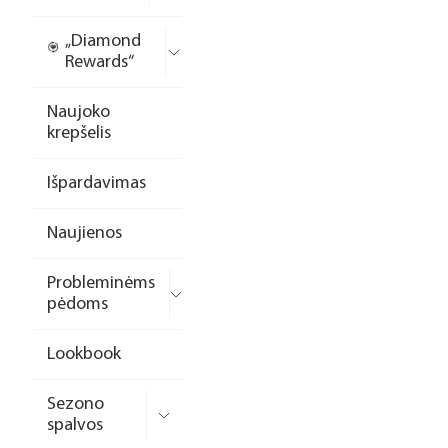
„Diamond
Rewards“
Naujoko
krepšelis
Išpardavimas
Naujienos
Probleminėms
pėdoms
Lookbook
Sezono
spalvos