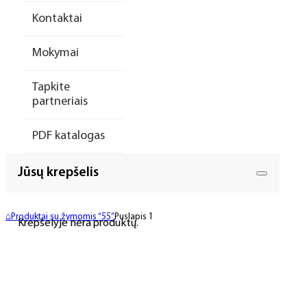
Kontaktai
Mokymai
Tapkite
partneriais
PDF katalogas
Jūsų krepšelis
⌂
Produktai su žymomis “55”
Puslapis 1
Krepšelyje nėra produktų.