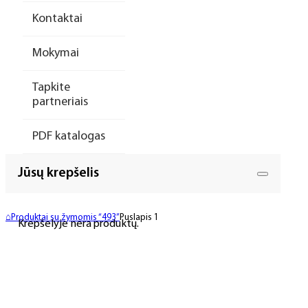
Kontaktai
Mokymai
Tapkite
partneriais
PDF katalogas
Jūsų krepšelis
⌂
Produktai su žymomis “493”
Puslapis 1
Krepšelyje nėra produktų.