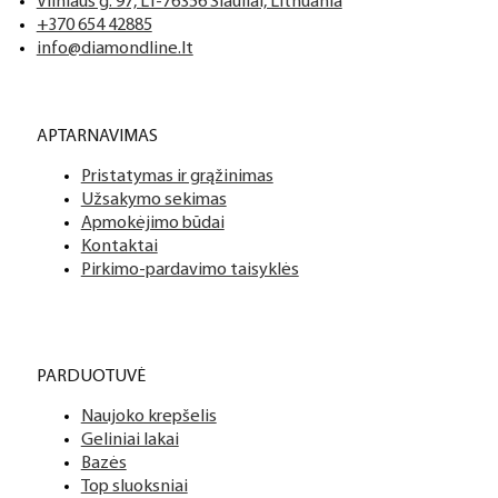
Vilniaus g. 97, LT-76356 Šiauliai, Lithuania
+370 654 42885
info@diamondline.lt
APTARNAVIMAS
Pristatymas ir grąžinimas
Užsakymo sekimas
Apmokėjimo būdai
Kontaktai
Pirkimo-pardavimo taisyklės
PARDUOTUVĖ
Naujoko krepšelis
Geliniai lakai
Bazės
Top sluoksniai