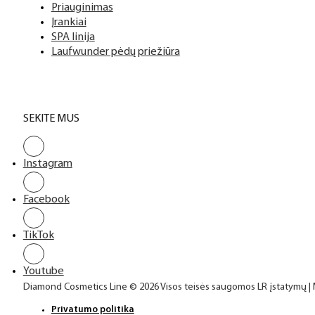
Priauginimas
Įrankiai
SPA linija
Laufwunder pėdų priežiūra
SEKITE MUS
Instagram
Facebook
TikTok
Youtube
Diamond Cosmetics Line © 2026 Visos teisės saugomos LR įstatymų |
Privatumo politika