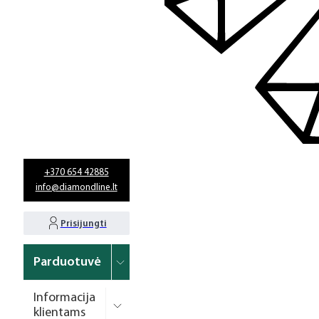
+370 654 42885
info@diamondline.lt
Prisijungti
Parduotuvė
Informacija
klientams