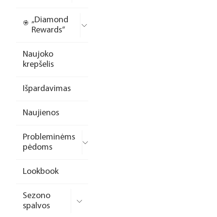
„Diamond
Rewards“
Naujoko
krepšelis
Išpardavimas
Naujienos
Probleminėms
pėdoms
Lookbook
Sezono
spalvos