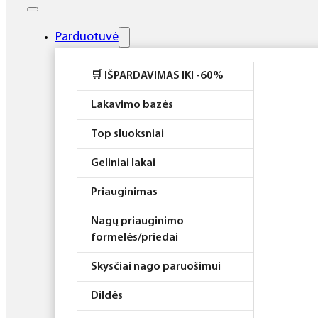
Elektros prietaisai
Higiena
Parduotuvė
Atributika
🛒 IŠPARDAVIMAS IKI -60%
Rinkiniai
Lakavimo bazės
Top sluoksniai
Geliniai lakai
Priauginimas
Nagų priauginimo
formelės/priedai
Skysčiai nago paruošimui
Dildės