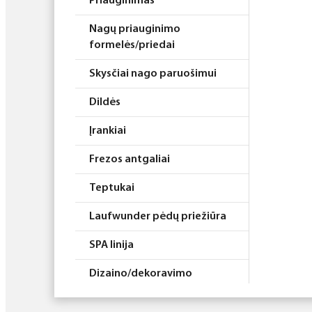
Priauginimas
Nagų priauginimo
formelės/priedai
Skysčiai nago paruošimui
Dildės
Įrankiai
Frezos antgaliai
Teptukai
Laufwunder pėdų priežiūra
SPA linija
Dizaino/dekoravimo
priemonės