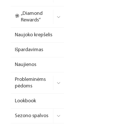
Nagų priauginimo
„Diamond
formelės/priedai
Rewards“
Skysčiai nago paruošimui
Naujoko krepšelis
Dildės
Išpardavimas
Įrankiai
Frezos antgaliai
Naujienos
Teptukai
Probleminėms
Laufwunder pėdų priežiūra
pėdoms
SPA linija
Lookbook
Dizaino/dekoravimo
priemonės
Sezono spalvos
Elektros prietaisai