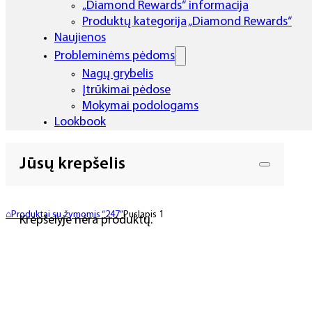
„Diamond Rewards“ informacija
Produktų kategorija „Diamond Rewards“
Naujienos
Probleminėms pėdoms
Nagų grybelis
Įtrūkimai pėdose
Mokymai podologams
Lookbook
Jūsų krepšelis
⌂
Produktai su žymomis “247”
Puslapis 1
Krepšelyje nėra produktų.