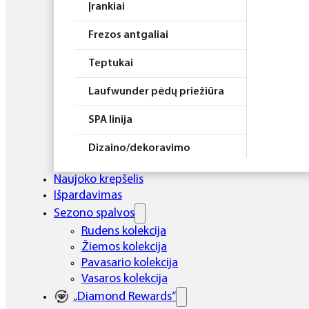
Įrankiai
Frezos antgaliai
Teptukai
Laufwunder pėdų priežiūra
SPA linija
Dizaino/dekoravimo
priemonės
Naujoko krepšelis
Elektros prietaisai
Išpardavimas
Sezono spalvos
Higiena
Rudens kolekcija
Žiemos kolekcija
Atributika
Pavasario kolekcija
Rinkiniai
Vasaros kolekcija
„Diamond Rewards“