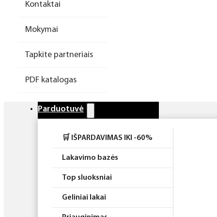
Kontaktai
Higiena
Mokymai
Atributika
Tapkite partneriais
Rinkiniai
PDF katalogas
Parduotuvė
🛒 IŠPARDAVIMAS IKI -60%
Lakavimo bazės
Top sluoksniai
Geliniai lakai