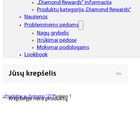
„Diamond Rewards“ informacija
Produktų kategorija „Diamond Rewards“
Naujienos
Probleminėms pėdoms
Nagų grybelis
Įtrūkimai pėdose
Mokymai podologams
Lookbook
Jūsų krepšelis
⌂
Produktai su žymomis “21”
Puslapis 1
Krepšelyje nėra produktų.