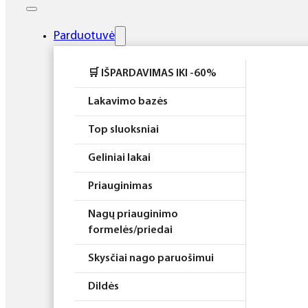
Elektros prietaisai
Higiena
Parduotuvė
Atributika
🛒 IŠPARDAVIMAS IKI -60%
Rinkiniai
Lakavimo bazės
Top sluoksniai
Geliniai lakai
Priauginimas
Nagų priauginimo
formelės/priedai
Skysčiai nago paruošimui
Dildės