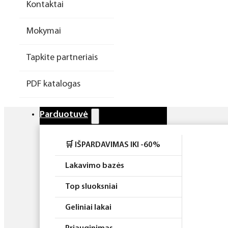
Kontaktai
Higiena
Mokymai
Atributika
Tapkite partneriais
Rinkiniai
PDF katalogas
Parduotuvė
🛒 IŠPARDAVIMAS IKI -60%
Lakavimo bazės
Top sluoksniai
Geliniai lakai