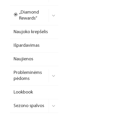
Nagų priauginimo
„Diamond
formelės/priedai
Rewards“
Skysčiai nago paruošimui
Naujoko krepšelis
Dildės
Išpardavimas
Įrankiai
Frezos antgaliai
Naujienos
Teptukai
Probleminėms
Laufwunder pėdų priežiūra
pėdoms
SPA linija
Lookbook
Dizaino/dekoravimo
priemonės
Sezono spalvos
Elektros prietaisai