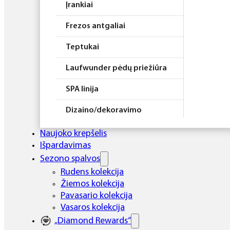
Įrankiai
Frezos antgaliai
Teptukai
Laufwunder pėdų priežiūra
SPA linija
Dizaino/dekoravimo
priemonės
Naujoko krepšelis
Elektros prietaisai
Išpardavimas
Sezono spalvos
Higiena
Rudens kolekcija
Žiemos kolekcija
Atributika
Pavasario kolekcija
Rinkiniai
Vasaros kolekcija
„Diamond Rewards“