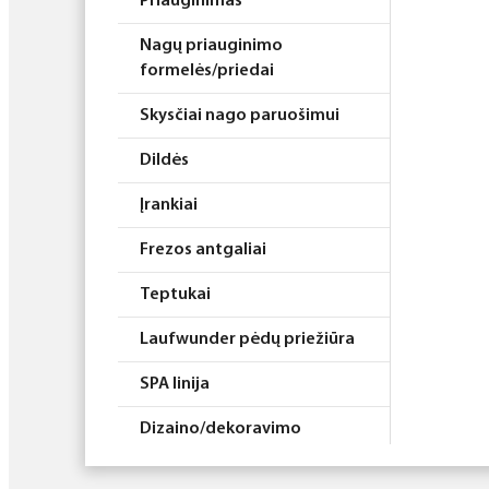
Priauginimas
Nagų priauginimo
formelės/priedai
Skysčiai nago paruošimui
Dildės
Įrankiai
Frezos antgaliai
Teptukai
Laufwunder pėdų priežiūra
SPA linija
Dizaino/dekoravimo
priemonės