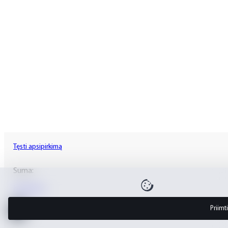
Tęsti apsipirkimą
Suma:
Krepšelis
Priimt