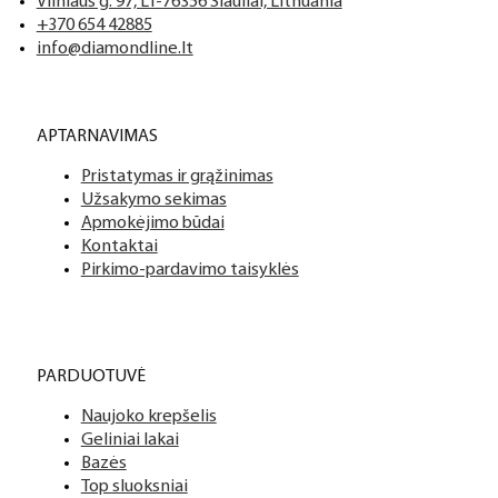
Tai profesionalių manikiūro, pedikiūro ir podologijos priemoni
Mes siūlome tik aukščiausios kokybės produktus nagams, ka
Vilniaus g. 97, LT-76356 Šiauliai, Lithuania
+370 654 42885
info@diamondline.lt
Platus prekių katalogas
APTARNAVIMAS
Turime daugiau nei 3000 produktų visiems Jūsų poreikiams – nu
Pristatymas ir grąžinimas
PDF katalogas
Užsakymo sekimas
Apmokėjimo būdai
Kontaktai
Pirkimo-pardavimo taisyklės
PARDUOTUVĖ
Naujoko krepšelis
Geliniai lakai
Bazės