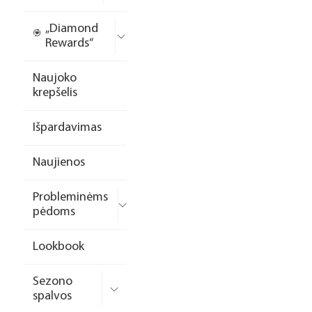
„Diamond
Rewards“
Naujoko
krepšelis
Išpardavimas
Naujienos
Probleminėms
pėdoms
Lookbook
Sezono
spalvos