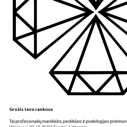
Turime daugiau nei 3000 produktų visiems Jūsų poreikiams – nu
PDF katalogas
Greitas pristatymas
Visus produktus turime vietoje ir pristatome visoje Lietuvoje
Klientų aptarnavimas
Jeigu turite klausimų ar iškilo problemų su užsakymu, mus pas
Grožis tavo rankose
Aukštos kokybės produkcija