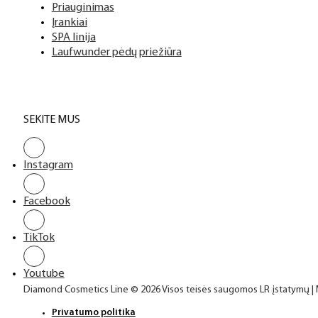
Top sluoksniai
Priauginimas
Įrankiai
SPA linija
Laufwunder pėdų priežiūra
SEKITE MUS
Instagram
Facebook
TikTok
Youtube
Diamond Cosmetics Line © 2026 Visos teisės saugomos LR įstatymų |