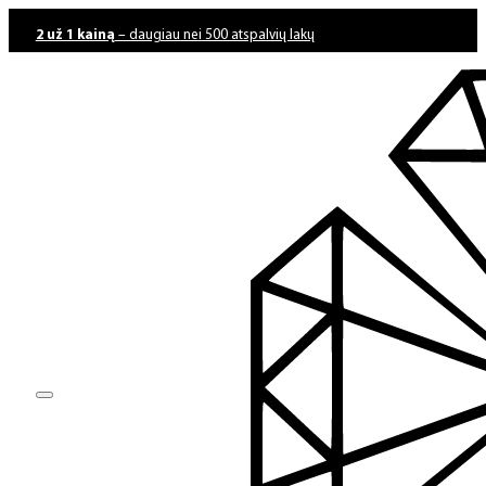
2 už 1 kainą
– daugiau nei 500 atspalvių lakų