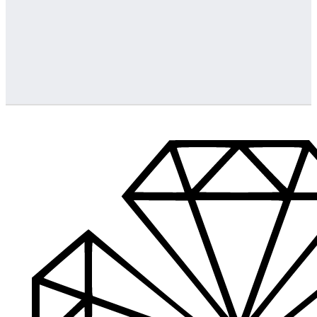
Greitas pristatymas
Visus produktus turime vietoje ir pristatome visoje Lietuvoje
…
Klientų aptarnavimas
Jeigu turite klausimų ar iškilo problemų su užsakymu, mus pas
Aukštos kokybės produkcija
Mes siūlome tik aukščiausios kokybės produktus nagams, ka
Platus prekių katalogas