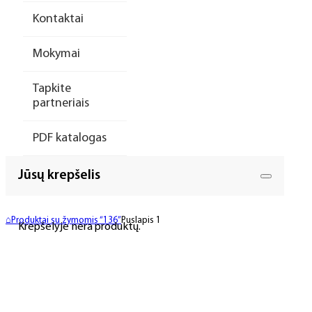
Kontaktai
Mokymai
Tapkite
partneriais
PDF katalogas
Jūsų krepšelis
⌂
Produktai su žymomis “136”
Puslapis 1
Krepšelyje nėra produktų.