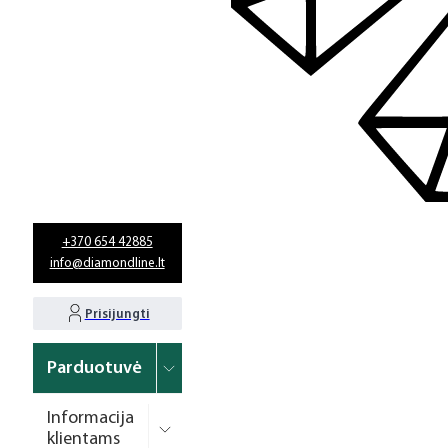
+370 654 42885
info@diamondline.lt
Prisijungti
Parduotuvė
Informacija
klientams