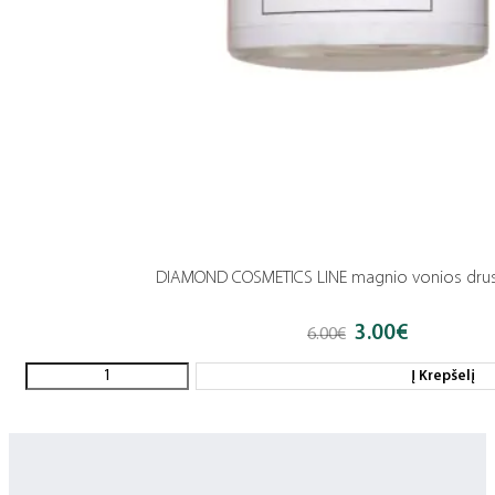
DIAMOND COSMETICS LINE magnio vonios drus
3.00
€
Original
Current
6.00
€
price
price
was:
is:
Į Krepšelį
6.00€.
3.00€.