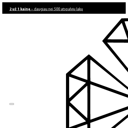
2 už 1 kainą
– daugiau nei 500 atspalvių lakų