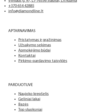
Vilniaus g. 97, LT-76356 Šiauliai, Lithuania
+370 654 42885
info@diamondline.lt
APTARNAVIMAS
Pristatymas ir grąžinimas
Užsakymo sekimas
Apmokėjimo būdai
Kontaktai
Pirkimo-pardavimo taisyklės
PARDUOTUVĖ
Naujoko krepšelis
Geliniai lakai
Bazės
Top sluoksniai