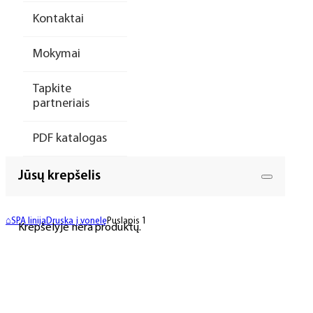
Kontaktai
Mokymai
Tapkite
partneriais
PDF katalogas
Jūsų krepšelis
⌂
SPA linija
Druska į vonelę
Puslapis 1
Krepšelyje nėra produktų.