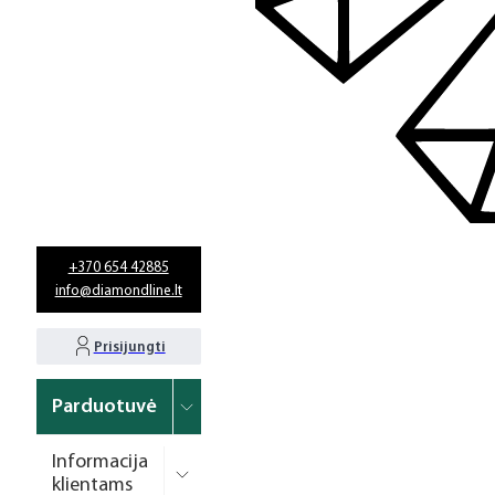
+370 654 42885
info@diamondline.lt
Prisijungti
Parduotuvė
Informacija
klientams