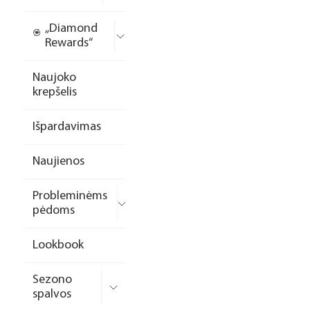
„Diamond
Rewards“
Naujoko
krepšelis
Išpardavimas
Naujienos
Probleminėms
pėdoms
Lookbook
Sezono
spalvos