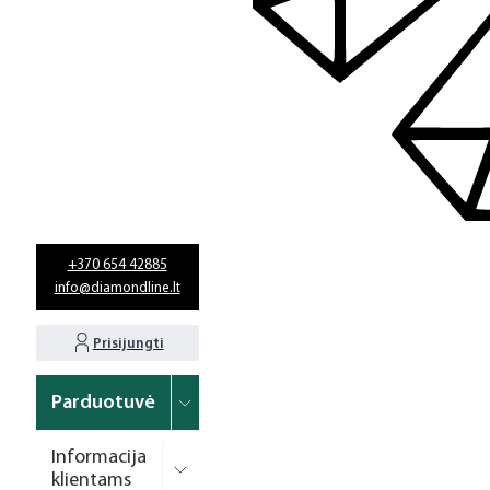
+370 654 42885
info@diamondline.lt
Prisijungti
Parduotuvė
Informacija
klientams