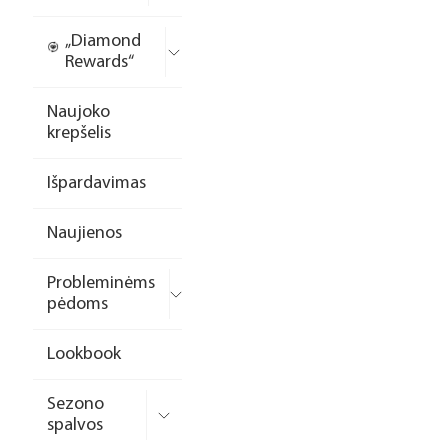
„Diamond
Rewards“
Naujoko
krepšelis
Išpardavimas
Naujienos
Probleminėms
pėdoms
Lookbook
Sezono
spalvos