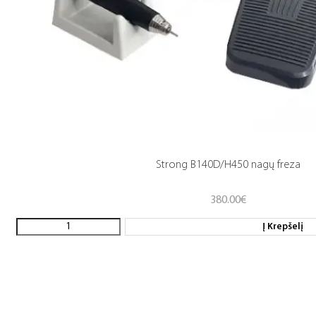
Strong B140D/H450 nagų freza
380.00
€
Į Krepšelį