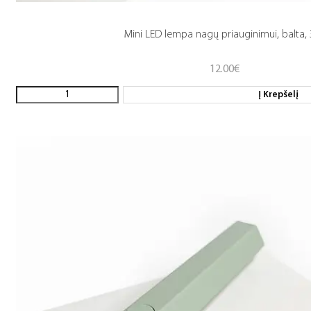
Mini LED lempa nagų priauginimui, balta,
12.00
€
Į Krepšelį