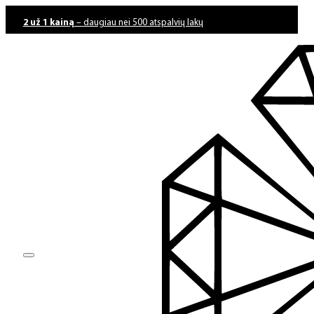
2 už 1 kainą
– daugiau nei 500 atspalvių lakų