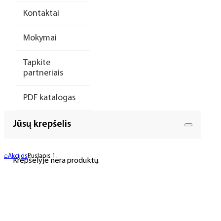
Kontaktai
Mokymai
Tapkite
partneriais
PDF katalogas
Jūsų krepšelis
⌂
Akcijos
Puslapis 1
Krepšelyje nėra produktų.