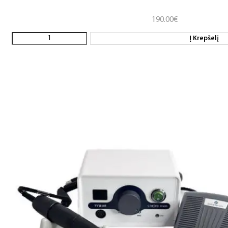
190.00
€
Į Krepšelį