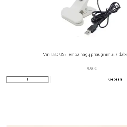
Mini LED USB lempa nagų priauginimui, sidab
9.90
€
Į Krepšelį