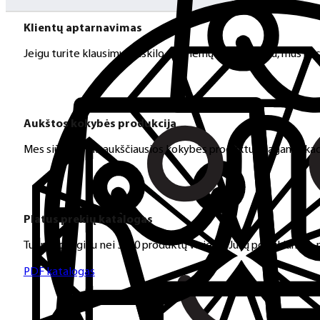
Klientų aptarnavimas
Jeigu turite klausimų ar iškilo problemų su užsakymu, mus pas
Aukštos kokybės produkcija
Mes siūlome tik aukščiausios kokybės produktus nagams, ka
Platus prekių katalogas
Turime daugiau nei 3000 produktų visiems Jūsų poreikiams – nu
PDF katalogas