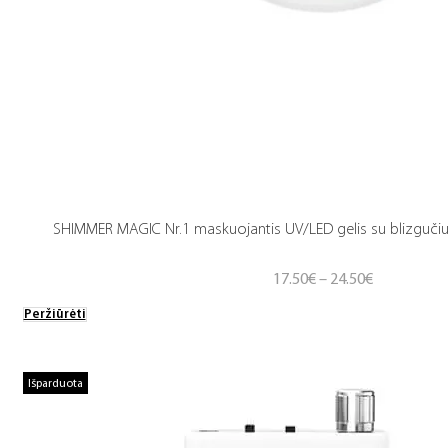
SHIMMER MAGIC Nr.1 maskuojantis UV/LED gelis su blizgučiu (
Price
17.50
€
–
24.50
€
range:
Peržiūrėti
17.50€
through
24.50€
Išparduota