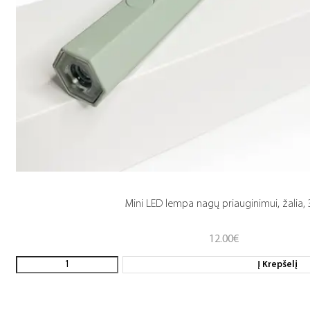
Mini LED lempa nagų priauginimui, žalia,
12.00
€
Į Krepšelį