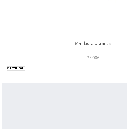
Manikiūro porankis
25.00
€
Peržiūrėti