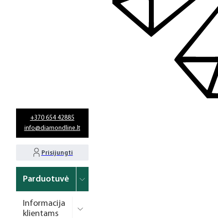
+370 654 42885
info@diamondline.lt
Prisijungti
Parduotuvė
Informacija
klientams