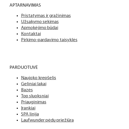
APTARNAVIMAS
Pristatymas ir grąžinimas
Užsakymo sekimas
Apmokėjimo būdai
Kontaktai
Pirkimo-pardavimo taisyklės
PARDUOTUVĖ
Naujoko krepšelis
Geliniai lakai
Bazės
Top sluoksniai
Priauginimas
Įrankiai
SPA linija
Laufwunder pėdų priežiūra