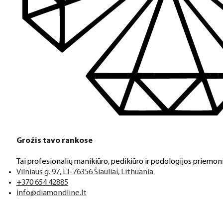
Grožis tavo rankose
Tai profesionalių manikiūro, pedikiūro ir podologijos priemoni
Vilniaus g. 97, LT-76356 Šiauliai, Lithuania
+370 654 42885
info@diamondline.lt