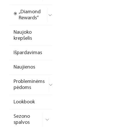
„Diamond
Rewards“
Naujoko
krepšelis
Išpardavimas
Naujienos
Probleminėms
pėdoms
Lookbook
Sezono
spalvos