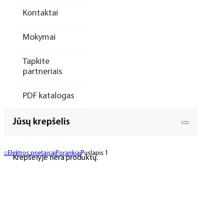
Kontaktai
Mokymai
Tapkite
partneriais
PDF katalogas
Jūsų krepšelis
⌂
Elektros prietaisai
Porankiai
Puslapis 1
Krepšelyje nėra produktų.